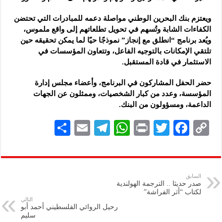
ويعتزم بنك البحرين الوطني مواصلة دعمه للمبادرات التي تحتضن
الكفاءات الشابة وتُسهم في تحويل تطلعاتهم إلى واقع ملموس،
ويُعد برنامج “انطلق مع إنجاز” نموذجًا حيًا لما يمكن تحقيقه حين
تلتقي الإمكانات بالتوجيه الفاعل، وتتعاون المؤسسات في
الاستثمار في قادة المستقبل.
حضر الحفل المشاركون في البرنامج، وأعضاء مجلس إدارة
المؤسسة، وعدد من كبار الشخصيات، وممثلون عن الجهات
الداعمة، ومسؤولون من البنك.
S
E
Te
W
P
T
F
C
h
m
le
h
ri
wi
ac
o
ar
ai
gr
at
nt
tt
eb
p
e
l
a
s
er
oo
y
السابق
صدر حديثا .. الترجمة الهولندية
m
A
k
Li
لكتاب “أثر الفراشة”
التالي
p
n
رحيل الروائي الفلسطيني أحمد أبو
سليم