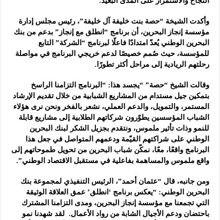
النجاح والاستمرار على المدى البعيد.
وأكدت الشيخة “حصة بنت خليفة آل خليفة”، رئيس مجلس إدارة
مؤسسة إنجاز البحرين، أن برنامج “انطلق مع إنجاز” بدعم من بنك
البحرين الوطني يُعدّ امتدادًا فاعلًا لبرنامج “الشركة” التابع
للمؤسسة، حيث صُمم خصيصًا لدعم خريجي البرنامج في مواصلة
رحلتهم الريادية إلى مراحل أكثر تطورًا.
وقالت الشيخ “حصة” “يجسد هذا: “البرنامج التزامنا الراسخ
بتمكين جيل مستدام من المشاريع الشبابية من خلال تقديم الإرشاد
المستمر، والتمويل، والدعم العملي، نشعر بالفخر ونحن نرى هؤلاء
الشباب المؤسسين يطوّرون شركاتهم الطلابية إلى مشاريع قابلة
للنمو وذات تأثير ملموس، ونتقدم بجزيل الشكر لبنك البحرين
الوطني على شراكتهم القيّمة ودعمهم المتواصل في جعل هذا
البرنامج واقعًا، معًا، نمكّن شباب البحرين من تحويل طموحاتهم إلى
واقع ملموس والمساهمة بفاعلية في مستقبل الاقتصاد الوطني”.
ومن جانبه، قال “عثمان أحمد”، الرئيس التنفيذي لمجموعة بنك
البحرين الوطني: “يعكس برنامج ‘انطلق’ عمق العلاقة الوثيقة
التي تجمعنا مع مؤسسة إنجاز البحرين، ومدى التزامنا المشترك
باحتضان ودعم الأجيال الشابة من رواد الأعمال. لقد شهدنا نمو