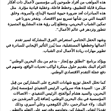
هذه المواهب من أفراد طموحين إلى مؤسسين لأعمال ذات أفكار
مبتكرة قابلة للتطبيق، وخطط فاعلة، وعقلية قيادية مؤثرة. مثل
هذه المبادرات تُعد ضرورة حيوية لتنمية الإبداع، والمرونة، وخلق
القيمة التي من شأنها تسريع نمو الاقتصاد. ونفخر بدورنا في
تمكين الشباب البحريني، ونتطلع إلى رؤية هذه المشاريع المتميزة
تتطور وتزدهر في عالم الأعمال”.
وشهد الحفل الختامي استعراض الفرق المشاركة لسير تقدم
أعمالها وخططها المستقبلية، مما يُبرز التأثير الإيجابي للمبادرة في
تطوير مهارات ريادة الأعمال لدى الشباب.
ويؤكد برنامج “انطلق مع إنجاز – بدعم من بنك البحرين الوطني”
التزام البنك بتقديم حلول مبتكرة تُواكب تحديات الواقع، وتسهم في
دفع عجلة التقدم الاقتصادي الوطني.
كما تخلل الحفل توزيع شهادات التخرج على المشاركين من قِبل
كل من: السيدة هناء سرواني، الرئيس التنفيذي لمؤسسة إنجاز
البحرين، والسيد هشام أبوالفتح، الرئيس التنفيذي – الاتصالات
المؤسسية في بنك البحرين الوطني، إضافة إلى المرشدين من
البنك: ولاء عبدالرحمن، دلال الكوهجي، وعلي أسيري، وذلك
تقديرًا لتفاني المشاركين وتعاونهم وقدرتهم على التعلم والتطور.