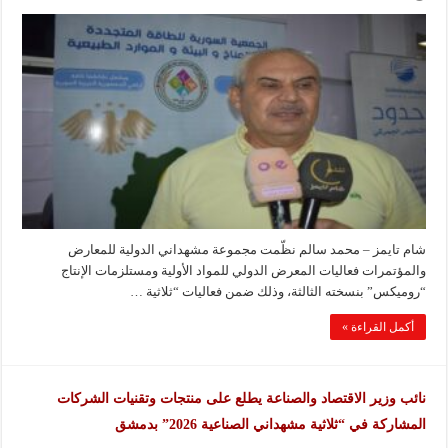
شام تايمز – محمد سالم نظّمت مجموعة مشهداني الدولية للمعارض
والمؤتمرات فعاليات المعرض الدولي للمواد الأولية ومستلزمات الإنتاج
“روميكس” بنسخته الثالثة، وذلك ضمن فعاليات “ثلاثية …
أكمل القراءة »
نائب وزير الاقتصاد والصناعة يطلع على منتجات وتقنيات الشركات
المشاركة في “ثلاثية مشهداني الصناعية 2026” بدمشق