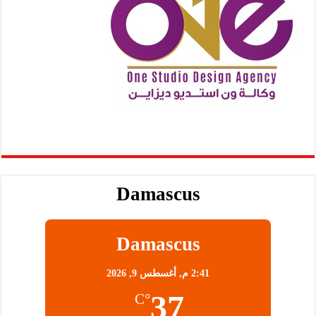
Damascus
Damascus
2:41 م,
أغسطس 9, 2026
37
°C