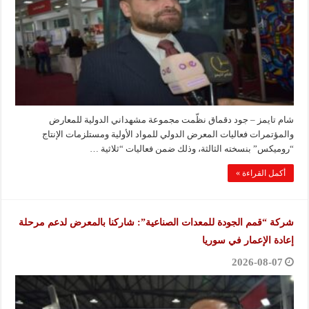
شام تايمز – جود دقماق نظّمت مجموعة مشهداني الدولية للمعارض
والمؤتمرات فعاليات المعرض الدولي للمواد الأولية ومستلزمات الإنتاج
“روميكس” بنسخته الثالثة، وذلك ضمن فعاليات “ثلاثية …
أكمل القراءة »
شركة “قمم الجودة للمعدات الصناعية”: شاركنا بالمعرض لدعم مرحلة
إعادة الإعمار في سوريا
2026-08-07