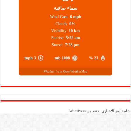
سماء صافية
Wind Gust:
6 mph
Clouds:
0%
Visibility:
10 km
Sunrise:
5:52 am
Sunset:
7:28 pm
3 mph
1008 mb
23 %
Weather from OpenWeatherMap
شام تايمز الإخباري بدعم من
WordPress