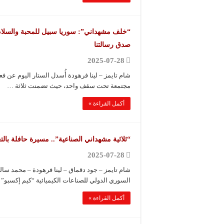
“خلف مشهداني”: سوريا سبيل للمحبة والسلام وال
صدق رسالتنا
2025-07-28
شام تايمز – لينا فرهودة أُسدل الستار اليوم عن 
مجتمعة تحت سقف واحد، حيث تضمنت ثلاثة …
أكمل القراءة »
“ثلاثية مشهداني الصناعية”.. مسيرة حافلة بالت
2025-07-28
شام تايمز – جود دقماق – لينا فرهودة – محمد س
السوري الدولي للصناعات الكيميائية “كيم إكسبو”
أكمل القراءة »