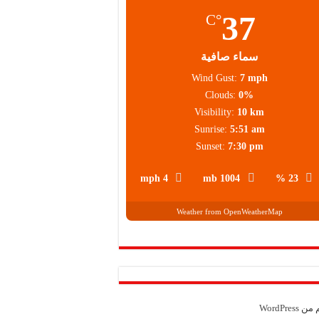
37
°C
سماء صافية
Wind Gust:
7 mph
Clouds:
0%
Visibility:
10 km
Sunrise:
5:51 am
Sunset:
7:30 pm
4 mph
1004 mb
23 %
Weather from OpenWeatherMap
م من
WordPress