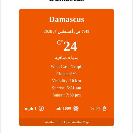
Damascus
7:49 ص,
أغسطس 7, 2026
24
°C
سماء صافية
Wind Gust:
1 mph
Clouds:
0%
Visibility:
10 km
Sunrise:
5:51 am
Sunset:
7:30 pm
1 mph
1009 mb
54 %
Weather from OpenWeatherMap