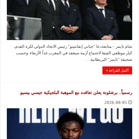
شام تايمز – متابعةدعا “جياني إنفانتينو” رئيس الاتحاد الدولي لكرة القدم،
كبار موظفي الفيفا لاجتماع أزمة سيعقد في المغرب غداً الأربعاء. وحسب
صحيفة “تايمز” البريطانية …
أكمل القراءة »
رسمياً.. برشلونة يعلن تعاقده مع الموهبة البلجيكية جيسي بيسيو
2026-08-05