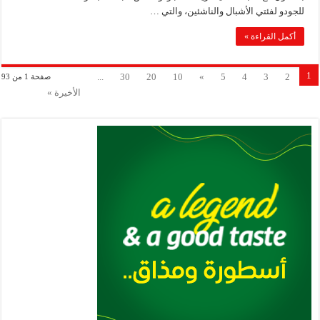
للجودو لفئتي الأشبال والناشئين، والتي …
أكمل القراءة »
1
...
30
20
10
»
5
4
3
2
صفحة 1 من 93
الأخيرة »