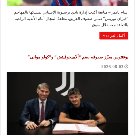
شام تايمز – متابعة أكدت إدارة نادي برشلونة الإسباني تمسكها بالمهاجم
“فيران توريس” ضمن صفوف الفريق، مغلقةً المجال أمام الأندية الراغبة
بالتعاقد معه خلال سوق …
أكمل القراءة »
يوفنتوس يعزّز صفوفه بضم “ألايبيجوفيتش” و”كولو مواني”
2026-08-03