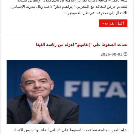
شام تايمز – متابعة ذكرت تقارير إعلامية أن نادي ميلان الإيطالي يستعد
لتقديم عرض للتعاقد مع المغربي “إبراهيم دياز” لاعب ريال مدريد الإسباني،
للانتقال إلى صفوفه، في ظل الغموض …
أكمل القراءة »
تصاعد الضغوط على “إنفانتينو” لعزله من رئاسة الفيفا
2026-08-02
شام تايمز – متابعة تصاعدت الضغوط على “جياني إنفانتينو” رئيس الاتحاد