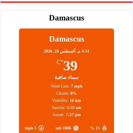
Damascus
Damascus
4:51 م,
أغسطس 10, 2026
39
°C
سماء صافية
Wind Gust:
7 mph
Clouds:
0%
Visibility:
10 km
Sunrise:
5:53 am
Sunset:
7:27 pm
5 mph
1006 mb
15 %