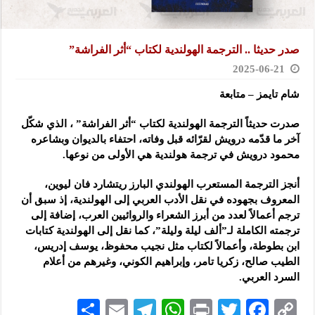
صدر حديثا .. الترجمة الهولندية لكتاب “أثر الفراشة”
2025-06-21
شام تايمز – متابعة
صدرت حديثاً الترجمة الهولندية لكتاب “أثر الفراشة” ، الذي شكّل
آخر ما قدّمه درويش لقرّائه قبل وفاته، احتفاء بالديوان وبشاعره
محمود درويش في ترجمة هولندية هي الأولى من نوعها.
أنجز الترجمة المستعرب الهولندي البارز ريتشارد فان ليوين،
المعروف بجهوده في نقل الأدب العربي إلى الهولندية، إذ سبق أن
ترجم أعمالاً لعدد من أبرز الشعراء والروائيين العرب، إضافة إلى
ترجمته الكاملة لـ”ألف ليلة وليلة”، كما نقل إلى الهولندية كتابات
ابن بطوطة، وأعمالاً لكتاب مثل نجيب محفوظ، يوسف إدريس،
الطيب صالح، زكريا تامر، وإبراهيم الكوني، وغيرهم من أعلام
السرد العربي.
S
E
Te
W
P
T
F
C