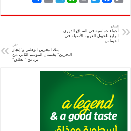
h
m
le
h
ri
wi
ac
o
ar
ai
gr
at
nt
tt
eb
p
e
l
a
s
er
oo
y
السابق
أجواء حماسية في السباق الدوري
m
A
k
Li
الرابع للخيول العربية الأصيلة في
الديماس
p
n
التالي
بنك البحرين الوطني و”إنجاز
p
k
البحرين” يختتمان الموسم الثاني من
برنامج “انطلق”