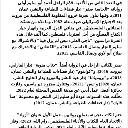
في العقد الثاني من الألفية، قدّم الراحل أحمد أبو سليم أولى
رواياته “الحاسة صفر” (دار فضاءات للطباعة والنشر، عمان
2011)، وفيها تناول تجربة خروج المقاومة الفلسطينية من بيروت
بعد الاجتياح الإسرائيلي صيف عام 1982، وما تلاه من تشتّت
المقاتلين الفلسطينيّين في منافي الدول العربية وانهيار خيار
الكفاح المسلّح من أجل استرداد فلسطين. كما ألّف خلال هذه
الفترة دراستين: “ناجي العلي: نبض لم يزل فينا” (بالاشتراك مع
سليم النجار ونضال القاسم، 2013)، و”الكنعاني” (بالاشتراك مع
صلاح أَبو لاوي ونضال القاسم، 2015).
صدر للكاتب الراحل في الرواية أيضاً: “ذئاب منوية” (دار الفارابي،
بيروت، 2016)، و”كوانتوم” (دار فضاءات للطباعة والنشر، عمان،
2018)، و”بروميثانا” (دار هبة للنشر والتوزيع ودار الخليج للنشر،
عمان، 2020) و”يس” (2021)، وتتناول مجزرة دير ياسين، وفازت
بجائزة أفضل عمل أدبي عن مدينة القدس المحتلة لعام 2022.
تخلّلت هذه السنوات عودة أبو سليم إلى الشعر مع مجموعة “ضدّ
قلبك” (دار فضاءات للطباعة والنشر، عمان، 2017).
ختم الكاتب تجربته بعملين روائيين، حمل الأول عنوان “أزواد”
(الاتحاد العام للكتاب والأُدباء الفلسطينيين، رام الله، 2023)، وفاز
عنه بجائزة فلسطين للآداب لعام 2024. تعكس الرواية الواقع