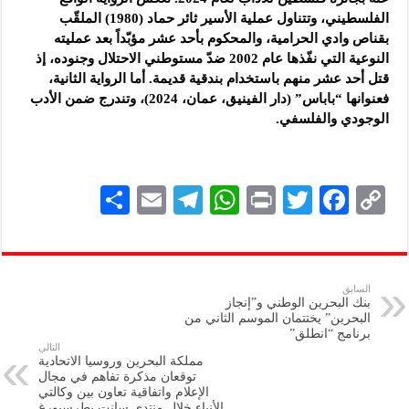
الفلسطيني، وتتناول عملية الأسير ثائر حماد (1980) الملقّب
بقناص وادي الحرامية، والمحكوم بأحد عشر مؤبّداً بعد عمليته
النوعية التي نفّذها عام 2002 ضدّ مستوطني الاحتلال وجنوده، إذ
قتل أحد عشر منهم باستخدام بندقية قديمة. أما الرواية الثانية،
فعنوانها “باباس” (دار الفينيق، عمان، 2024)، وتندرج ضمن الأدب
الوجودي والفلسفي.
S
E
Te
W
P
T
F
C
h
m
le
h
ri
wi
ac
o
ar
ai
gr
at
nt
tt
eb
p
e
l
a
s
er
oo
y
السابق
بنك البحرين الوطني و”إنجاز
m
A
k
Li
البحرين” يختتمان الموسم الثاني من
برنامج “انطلق”
p
n
التالي
مملكة البحرين وروسيا الاتحادية
p
k
توقعان مذكرة تفاهم في مجال
الإعلام واتفاقية تعاون بين وكالتي
الأنباء خلال منتدى سانت بطرسبورغ