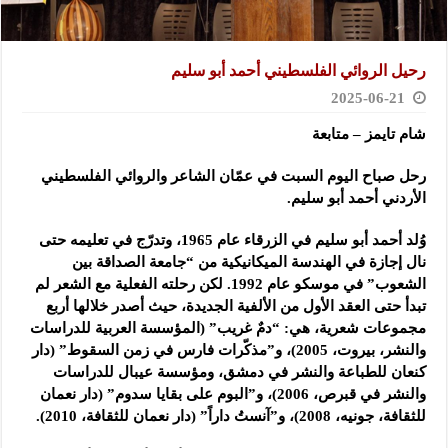
رحيل الروائي الفلسطيني أحمد أبو سليم
2025-06-21
شام تايمز – متابعة
رحل صباح اليوم السبت في عمّان الشاعر والروائي الفلسطيني
الأردني أحمد أبو سليم.
وُلد أحمد أبو سليم في الزرقاء عام 1965، وتدرّج في تعليمه حتى
نال إجازة في الهندسة الميكانيكية من “جامعة الصداقة بين
الشعوب” في موسكو عام 1992. لكن رحلته الفعلية مع الشعر لم
تبدأ حتى العقد الأول من الألفية الجديدة، حيث أصدر خلالها أربع
مجموعات شعرية، هي: “دمٌ غريب” (المؤسسة العربية للدراسات
والنشر، بيروت، 2005)، و”مذكّرات فارس في زمن السقوط” (دار
كنعان للطباعة والنشر في دمشق، ومؤسسة عيبال للدراسات
والنشر في قبرص، 2006)، و”البوم على بقايا سدوم” (دار نعمان
للثقافة، جونيه، 2008)، و”آنستُ داراً” (دار نعمان للثقافة، 2010).