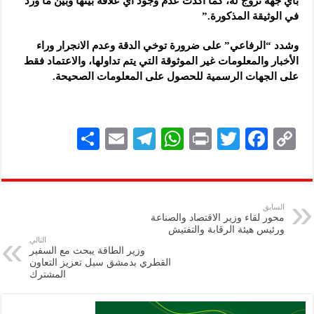
بأي جهة تروّج له، كما أكدت عدم وجود أي علاقة بينها وبين ما ورد
في الوثيقة المذكورة.”
وشدد “الرفاعي” على ضرورة توخي الدقة وعدم الانجرار وراء
الأخبار والمعلومات غير الموثوقة التي يتم تداولها، والاعتماد فقط
على الجهات الرسمية للحصول على المعلومات الصحيحة.
S
E
Te
W
P
T
F
C
h
m
le
h
ri
wi
ac
o
ar
ai
gr
at
nt
tt
eb
p
e
l
a
s
er
oo
y
السابق
محور لقاء وزير الاقتصاد والصناعة
m
A
k
Li
ورئيس هيئة الرقابة والتفتيش
التالي
p
n
وزير الطاقة يبحث مع السفير
القطري بدمشق سبل تعزيز التعاون
p
k
المشترك