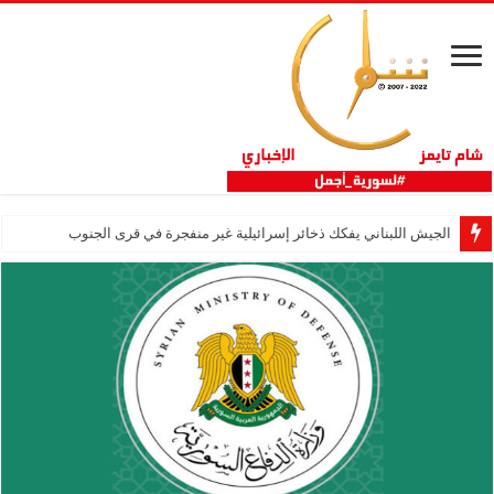
الجيش اللبناني يفكك ذخائر إسرائيلية غير منفجرة في قرى الجنوب