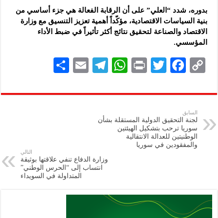
بدوره، شدد “العلي” على أن الرقابة الفعالة هي جزء أساسي من
بنية السياسات الاقتصادية، مؤكّداً أهمية تعزيز التنسيق مع وزارة
الاقتصاد والصناعة لتحقيق نتائج أكثر تأثيراً في ضبط الأداء
المؤسسي.
S
E
Te
W
P
T
F
C
h
m
le
h
ri
wi
ac
o
ar
ai
gr
at
nt
tt
eb
p
e
l
a
s
er
oo
y
السابق
لجنة التحقيق الدولية المستقلة بشأن
m
A
k
Li
سوريا ترحب بتشكيل الهيئتين
الوطنيتين للعدالة الانتقالية
p
n
والمفقودين في سوريا
التالي
p
k
وزارة الدفاع تنفي علاقتها بوثيقة
انتساب إلى “الحرس الوطني”
المتداولة في السويداء