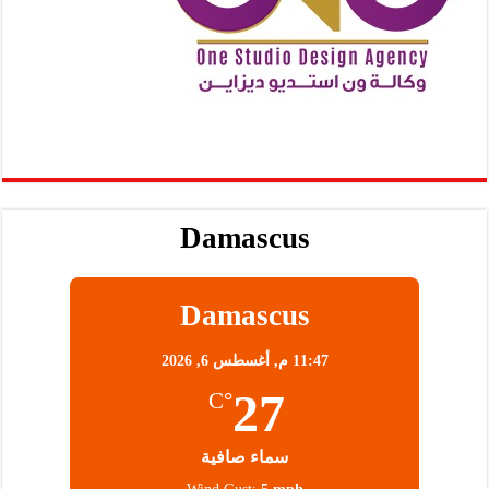
Damascus
Damascus
11:47 م,
أغسطس 6, 2026
27
°C
سماء صافية