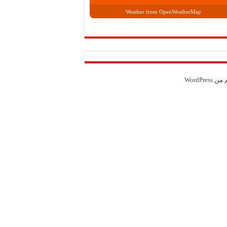
Weather from OpenWeatherMap
م من
WordPress