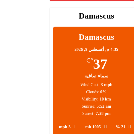
Damascus
Damascus
4:35 م,
أغسطس 9, 2026
37
°C
سماء صافية
Wind Gust:
3 mph
Clouds:
0%
Visibility:
10 km
Sunrise:
5:52 am
Sunset:
7:28 pm
3 mph
1005 mb
21 %