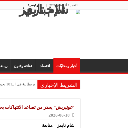
الرئيسية
الأحد , 9 أغسطس 2026
أخبار ومحليّات
اقتصاد
ثقافة وفنون
رياض
الشريط الإخباري
بريطانية في الـ101 تحول ذكريات طفولتها إلى متحف للألعاب
“غوتيريش” يحذر من تصاعد الانتهاكات بح
2026-06-18
شام تايمز – متابعة