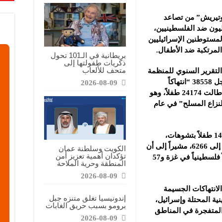
غوتيريش” من تصاعد
يون ضد ‏الفلسطينيين،
لمستوطنين الإسرائيليين
لمرتكبة ضد الأطفال.‏
بريطانية في الـ101 تحول
ذكريات طفولتها إلى
متحف للألعاب
التقرير السنوي للمنظمة
الدولية حول “الأطفال والنزاع المسلح” سجل 38558 “انتهاكاً
2026-08-09
‏جسيماً” على مستوى العالم في عام 2025 طالت 24174 طفلاً، وهو
لنزاع المسلح” في ‏عام
وأظهرت بيانات التقرير، مقتل أو إصابة 14224 طفلاً بتشوهات،
بارتفاع 34% عن عام 2024 في عدد القتلى إلى 6266، ‏مشيراً إلى أن
الكويت وسلطنة عمان
تؤكدان أهمية تعزيز أمن
الأمم المتحدة تحققت من مقتل 2668 طفلاً فلسطينياً في غزة و57
المنطقة وحرية الملاحة
2026-08-09
لانتهاكات الجسيمة
إندونيسيا تغلق متنزه جبل
ية المحتلة وإسرائيل،
برومو بسبب حريق الغابات
 المتفجرة في المناطق
2026-08-09