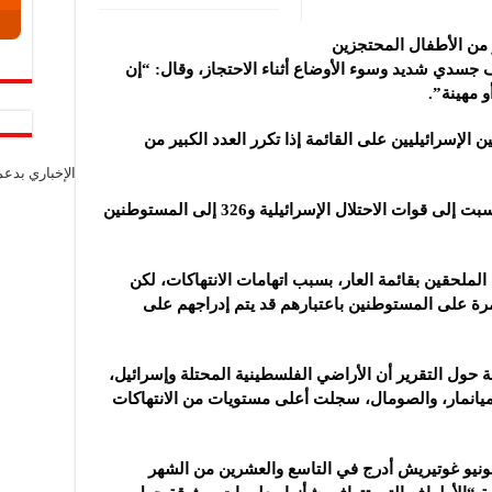
 من الأطفال المحتجزين
ف جسدي شديد وسوء ‏الأوضاع أثناء الاحتجاز، وقال: “إن
 مهينة”.‏
الإسرائيليين على القائمة إذا تكرر العدد الكبير من
الإخباري بدع
وأشار التقرير إلى أن 9465 انتهاكاً جسيماً نُسبت إلى قوات الاحتلال الإسرائيلية و326 إلى المستوطنين
لملحقين بقائمة العار، بسبب اتهامات الانتهاكات، لكن
مرة على المستوطنين باعتبارهم قد يتم إدراجهم على
ول التقرير أن الأراضي الفلسطينية المحتلة وإسرائيل،
 وميانمار، والصومال، سجلت أعلى مستويات من الانتهاكات
نطونيو غوتيريش أدرج في التاسع والعشرين من الشهر