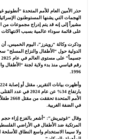
حذر الأمين العام للأمم المتحدة “أنطونيو 
الهجمات التي يشنها المستوطنون الإسرائيل
مشيراً ‏إلى إنه قد يتم إدراج مجموعات من ا
على قائمة سوداء عالمية بسبب الانتهاكات ا
وذكرت وكالة “رويترز”، اليوم الخميس، أن 
رقم قياسي منذ بدء ولاية لجنة “الأطفال وا
1996.‏
في الضفة الغربية.‏
وقال “غوتيريش”: “أشعر بالفزع إزاء حجم ا
المرتكبة ضد الأطفال في الأراضي الفلسطين
ولا ‏سيما الاستخدام واسع النطاق للأسلحة
المأهولة بالسكان”.‏