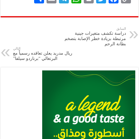
h
m
le
h
ri
wi
ac
o
ar
ai
gr
at
nt
tt
eb
p
e
l
a
s
er
oo
y
السابق
دراسة تكشف متغيرات جينية
m
A
k
Li
مرتبطة بزيادة خطر الإصابة بتضخم
بطانة الرحم
p
n
التالي
ريال مدريد يعلن تعاقده رسمياً مع
p
k
البرتغالي “برناردو سيلفا”