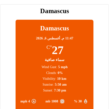
Damascus
Damascus
11:47 م,
أغسطس 6, 2026
27
°C
سماء صافية
Wind Gust:
5 mph
Clouds:
0%
Visibility:
10 km
Sunrise:
5:50 am
Sunset:
7:30 pm
4 mph
1008 mb
30 %