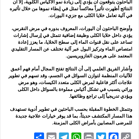
الباحثون يتوقعون أن يؤدي إلى زيادة نمو الأكياس الكلوية، إلا أن
النتائج أظهرت تأثيراً معاكساً تمثل في إبطاء نموها من خلال تأثيره
في آلية تعامل خلايا الكلى مع جزيء اليورات.
وأوضح الباحثون أن اليورات، المعروف بدوره في مرض النقرس،
يؤدي داخل خلايا الكلى وظيفة إضافية تتمثل في إرسال إشارات
تساعد على نقل قنوات الماء إلى سطح الخلايا، ما يعزز إعادة
امتصاص الماء وتركيز البول عبر آلية تختلف عن المسار التقليدي
المعتمد على هرمون الفازوبريسين.
وأشار الفريق العلمي إلى أن النتائج تفتح المجال أمام فهم أعمق
للآليات المنظمة لتوازن السوائل في الجسم، وقد تسهم في تطوير
علاجات أكثر فاعلية لمرض الكلى متعدد الكيسات، وهو مرض
وراثي يتسبب في تشكل أكياس مملوءة بالسوائل داخل الكلى
ويؤدي تدريجياً إلى تراجع وظائفها.
وتتمثل الخطوة المقبلة بحسب الباحثين في تطوير أدوية تستهدف
هذا المسار المكتشف حديثاً، بما قد يوفر خيارات علاجية جديدة
للمرضى المصابين بأمراض الكلى المزمنة.
S
E
Te
W
P
T
F
C