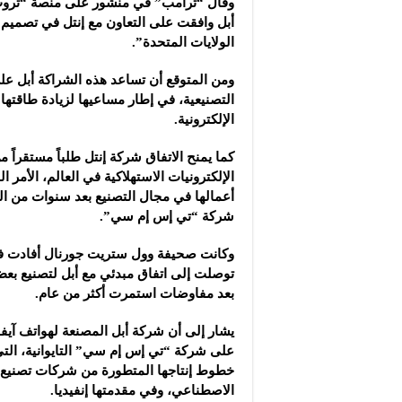
وقال “ترامب” في منشور على منصة “ترو
أبل وافقت على التعاون مع إنتل في تصميم 
الولايات المتحدة”.
ومن المتوقع أن تساعد هذه الشراكة أبل على
التصنيعية، في إطار مساعيها لزيادة طاقتها ا
الإلكترونية.
كما يمنح الاتفاق شركة إنتل طلباً مستقراً
الإلكترونيات الاستهلاكية في العالم، الأمر ا
أعمالها في مجال التصنيع بعد سنوات من ال
شركة “تي إس إم سي”.
وكانت صحيفة وول ستريت جورنال أفادت في 
توصلت إلى اتفاق مبدئي مع أبل لتصنيع بعض
بعد مفاوضات استمرت أكثر من عام.
يشار إلى أن شركة أبل المصنعة لهواتف آيف
على شركة “تي إس إم سي” التايوانية، التي 
خطوط إنتاجها المتطورة من شركات تصنيع ر
الاصطناعي، وفي مقدمتها إنفيديا.