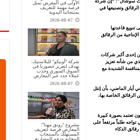
ث سوشال”: “إن شركة
الأولى في المعرض تمثل
فرصة مهمة للتعريف
الرقائق وتصنيعها في
بمنتجاتنا اليدوية
2026-08-07
 تنويع قاعدتها
لإنتاجية من الرقائق
 من إحدى أكبر شركات
شركة “أوبيكو” للبلاستيك:
لذي من شأنه تعزيز
نهدف لتعزيز حضورنا في
منافسة الشديدة مع
السوق السوري وجذب
عملاء جدد عبر المعارض
2026-08-07
أيار الماضي، بأن إنتل
 الرقائق الخاصة بها،
ون تعتمد بصورة كبيرة
تواجه طلباً مرتفعاً على
مشروع “رونق مهنا”:
قائق الذكاء
المعارض فرصة لتعريف
المستهلك بالمنتجات
المحلية ودعم المشاريع