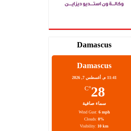
Damascus
Damascus
11:41 م,
أغسطس 7, 2026
28
°C
سماء صافية
Wind Gust:
6 mph
Clouds:
0%
Visibility:
10 km