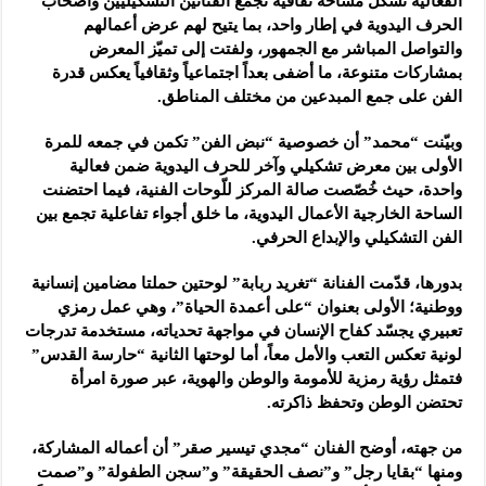
الفعالية تشكّل مساحة ثقافية تجمع الفنانين التشكيليين وأصحاب
الحرف اليدوية في إطار واحد، بما يتيح لهم عرض أعمالهم
والتواصل المباشر مع الجمهور، ولفتت إلى تميّز المعرض
بمشاركات متنوعة، ما أضفى بعداً اجتماعياً وثقافياً يعكس قدرة
الفن على جمع المبدعين من مختلف المناطق.
وبيّنت “محمد” أن خصوصية “نبض الفن” تكمن في جمعه للمرة
الأولى بين معرض تشكيلي وآخر للحرف اليدوية ضمن فعالية
واحدة، حيث خُصّصت صالة المركز للّوحات الفنية، فيما احتضنت
الساحة الخارجية الأعمال اليدوية، ما خلق أجواء تفاعلية تجمع بين
الفن التشكيلي والإبداع الحرفي.
بدورها، قدّمت الفنانة “تغريد ربابة” لوحتين حملتا مضامين إنسانية
ووطنية؛ الأولى بعنوان “على أعمدة الحياة”، وهي عمل رمزي
تعبيري يجسّد كفاح الإنسان في مواجهة تحدياته، مستخدمة تدرجات
لونية تعكس التعب والأمل معاً، أما لوحتها الثانية “حارسة القدس”
فتمثل رؤية رمزية للأمومة والوطن والهوية، عبر صورة امرأة
تحتضن الوطن وتحفظ ذاكرته.
من جهته، أوضح الفنان “مجدي تيسير صقر” أن أعماله المشاركة،
ومنها “بقايا رجل” و”نصف الحقيقة” و”سجن الطفولة” و”صمت