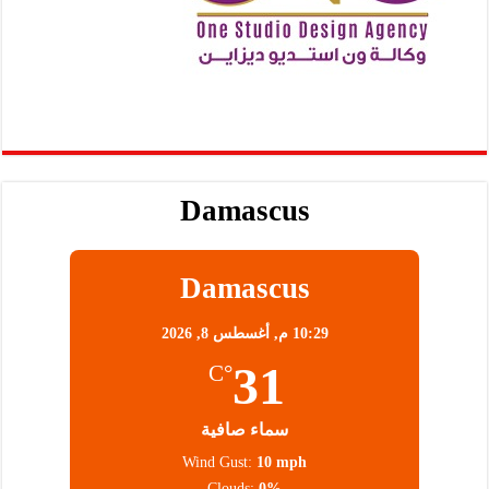
Damascus
Damascus
10:29 م,
أغسطس 8, 2026
31
°C
سماء صافية
Wind Gust:
10 mph
Clouds:
0%