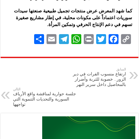
كما شهد المعرض عرض منتجات تجميل طبيعية صنعتها سيدات
سوريات اعتماداً على مكونات محلية، في إطار مشاريع صغيرة
تسهم في دعم الإنتاج الحرفي وتمكين المرأة.
S
E
Te
W
P
T
F
C
h
m
le
h
ri
wi
ac
o
ar
ai
gr
at
nt
tt
eb
p
e
l
a
s
er
oo
y
السابق
ارتفاع منسوب الفرات في دير
m
A
k
Li
الزور.. خصوبة للتربة وأضرار
بالمحاصيل داخل سرير النهر
p
n
التالي
جلسة حوارية لمناقشة واقع الأرياف
p
k
السورية والتحديات التنموية التي
تواجهها