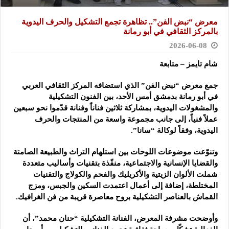
معرض “نبض الفن”.. تظاهرة تجمع التشكيل والحرف اليدوية
بالمركز الثقافي في أبو رمانة
2026-06-08
شام تايمز – متابعة
جمع معرض “نبض الفن” الذي استضافه المركز الثقافي العربي
في أبو رمانة بدمشق أمس الأحد، بين الفنون التشكيلية
والمشغولات اليدوية، بمشاركة ثلاثين فناناً وفنانة قدّموا نحو سبعين
عملاً فنياً، إلى جانب مجموعة واسعة من المنتجات والحرف
اليدوية، وفقاً لوكالة “سانا”.
وتنوّعت موضوعات اللوحات بين استلهام التراث والطبيعة الصامتة
والقضايا الإنسانية والاجتماعية، منفّذة بتقنيات وأساليب متعددة
شملت الألوان الزيتية والأكريليك والفحم والكولاج والتقنيات
المختلطة، إضافة إلى أعمال اعتمدت السكين والجبس، ومزج
القماش بالعناصر التشكيلية بروح معاصرة قريبة من فن الغرافيك.
وأوضحت مشرفة المعرض، الفنانة التشكيلية “حنان محمد”، أن