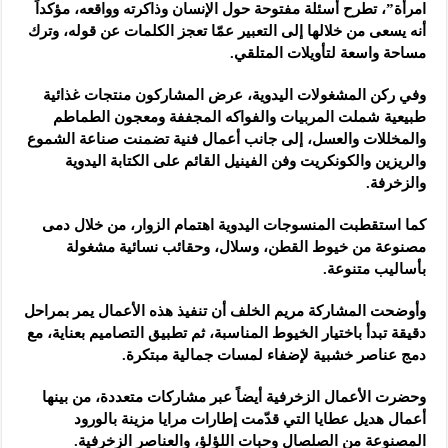
امرأة”، تطرح أسئلة مفتوحة حول الإنسان وذاكرته وواقعه، مؤكداً
أنه يسعى من خلالها إلى التعبير عمّا تعجز الكلمات عن قوله، وترك
مساحة واسعة لتأويلات المتلقي.
وفي ركن المشغولات اليدوية، عرض المشاركون منتجات غذائية
طبيعية شملت المربيات والفواكه المجففة ومعجون الطماطم
والمخللات والعسل، إلى جانب أعمال فنية تضمنت صناعة الشموع
والريزين والكونكريت وفن الفينيل القائم على الكتابة اليدوية
والزخرفة.
كما استقطبت المنسوجات اليدوية اهتمام الزوار، من خلال دمى
مصنوعة من خيوط القطن، وسلال، وحقائب نسائية مشغولة
بأساليب متنوعة.
وأوضحت المشاركة مريم الخلف أن تنفيذ هذه الأعمال يمر بمراحل
دقيقة تبدأ باختيار الخيوط المناسبة، ثم تطبيق التصاميم بعناية، مع
دمج عناصر خشبية لإضفاء لمسات جمالية مبتكرة.
وحضرت الأعمال الزخرفية أيضاً عبر مشاركات متعددة، من بينها
أعمال هديل عطايا التي قدّمت إطارات مرايا مزينة بالورود
المصنوعة من الصلصال وحبات اللؤلؤ، والعناصر الزخرفية.