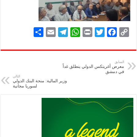
S
E
Te
W
P
T
F
C
h
m
le
h
ri
wi
ac
o
ar
ai
gr
at
nt
tt
eb
p
e
l
a
s
er
oo
y
السابق
معرض أغريتكس الدولي ينطلق غداً
m
A
k
Li
في دمشق
التالي
p
n
وزير المالية: منحة البنك الدولي
لسوريا مجانية
p
k