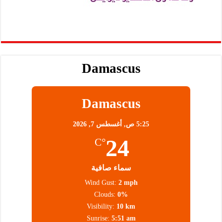
Damascus
Damascus
5:25 ص,
أغسطس 7, 2026
24
°C
سماء صافية
Wind Gust:
2 mph
Clouds:
0%
Visibility:
10 km
Sunrise:
5:51 am