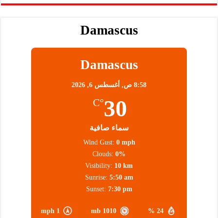
Damascus
Damascus
8:58 ص,
أغسطس 6, 2026
30
°C
سماء صافية
Wind Gust:
0 mph
Clouds:
0%
Visibility:
10 km
Sunrise:
5:50 am
Sunset:
7:30 pm
1 mph
1010 mb
24 %