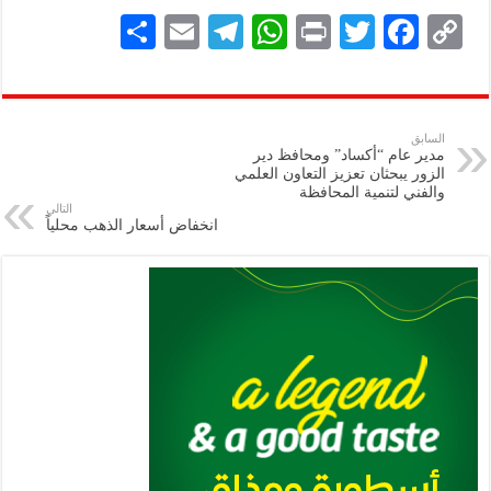
S
E
Te
W
P
T
F
C
h
m
le
h
ri
wi
ac
o
ar
ai
gr
at
nt
tt
eb
p
e
l
a
s
er
oo
y
السابق
مدير عام “أكساد” ومحافظ دير
m
A
k
Li
الزور يبحثان تعزيز التعاون العلمي
والفني لتنمية المحافظة
p
n
التالي
انخفاض أسعار الذهب محلياً
p
k