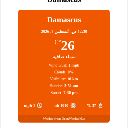
Damascus
12:30 ص,
أغسطس 7, 2026
26
°C
سماء صافية
Wind Gust:
1 mph
Clouds:
0%
Visibility:
10 km
Sunrise:
5:51 am
Sunset:
7:30 pm
1 mph
1010 mb
37 %
Weather from OpenWeatherMap