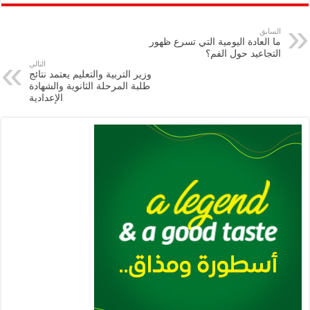
ar
ai
gr
at
nt
tt
eb
p
e
l
a
s
er
oo
y
السابق
ما العادة اليومية التي تسرع ظهور
m
A
k
Li
التجاعيد حول الفم؟
التالي
p
n
وزير التربية والتعليم يعتمد نتائج
طلبة المرحلة الثانوية والشهادة
p
k
الإعدادية