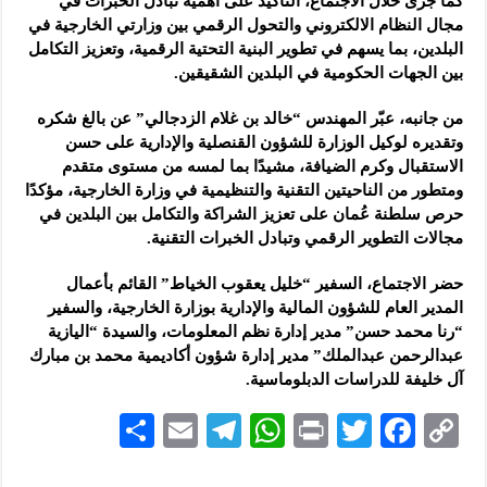
كما جرى خلال الاجتماع، التأكيد على أهمية تبادل الخبرات في
مجال النظام الالكتروني والتحول الرقمي بين وزارتي الخارجية في
البلدين، بما يسهم في تطوير البنية التحتية الرقمية، وتعزيز التكامل
بين الجهات الحكومية في البلدين الشقيقين.
من جانبه، عبّر المهندس “خالد بن غلام الزدجالي” عن بالغ شكره
وتقديره لوكيل الوزارة للشؤون القنصلية والإدارية على حسن
الاستقبال وكرم الضيافة، مشيدًا بما لمسه من مستوى متقدم
ومتطور من الناحيتين التقنية والتنظيمية في وزارة الخارجية، مؤكدًا
حرص سلطنة عُمان على تعزيز الشراكة والتكامل بين البلدين في
مجالات التطوير الرقمي وتبادل الخبرات التقنية.
حضر الاجتماع، السفير “خليل يعقوب الخياط” القائم بأعمال
المدير العام للشؤون المالية والإدارية بوزارة الخارجية، والسفير
“رنا محمد حسن” مدير إدارة نظم المعلومات، والسيدة “اليازية
عبدالرحمن عبدالملك” مدير إدارة شؤون أكاديمية محمد بن مبارك
آل خليفة للدراسات الدبلوماسية.
S
E
Te
W
P
T
F
C
h
m
le
h
ri
wi
ac
o