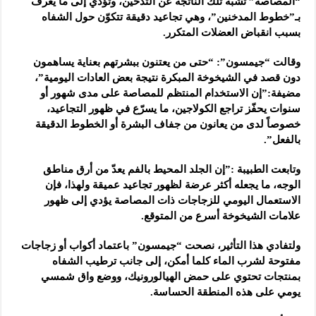
“المصاصة” تشبه تلك الناتجة عن التدخين، وتؤدي إلى ما يعرف
بـ”خطوط المدخنين”، وهي تجاعيد دقيقة تتكوّن حول الشفاه
بسبب انقباض العضلات المتكرر.
وقالت “جيمسون”: “حتى من يعتنون ببشرتهم بعناية يساهمون
دون قصد في الشيخوخة المبكرة نتيجة بعض العادات اليومية”،
مضيفة:”إن الاستخدام المنتظم للمصاصة على مدى شهور أو
سنوات يحفّز تراجع الكولاجين، ما يسرّع في ظهور التجاعيد،
خصوصاً لدى من يعانون من جفاف البشرة أو الخطوط الدقيقة
بالفعل”.
وتابعت الطبيبة :”إن الجلد المحيط بالفم يعدّ من أرق مناطق
الوجه، ما يجعله أكثر عرضة لظهور تجاعيد عميقة ولهذا، فإن
الاستعمال اليومي للزجاجات ذات المصاصة يؤدي إلى ظهور
علامات الشيخوخة أسرع من المتوقع.
ولتفادي هذا التأثير، نصحت “جيمسون” باعتماد أكواب أو زجاجات
مفتوحة لشرب الماء كلما أمكن، إلى جانب ترطيب الشفاه
بمنتجات تحتوي على حمض الهيالورونيك، ووضع واق شمسي
يومي على هذه المنطقة الحساسة.