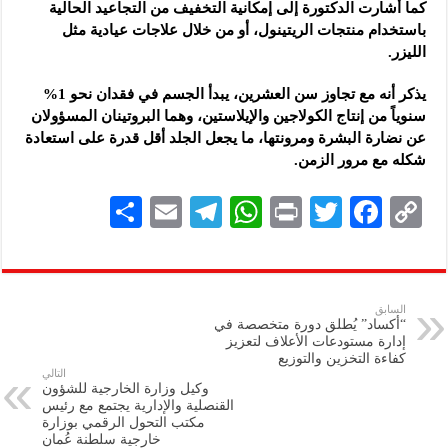
كما أشارت الدكتورة إلى إمكانية التخفيف من التجاعيد الحالية
باستخدام منتجات الريتينول، أو من خلال علاجات عيادية مثل
الليزر.
يذكر أنه مع تجاوز سن العشرين، يبدأ الجسم في فقدان نحو 1%
سنوياً من إنتاج الكولاجين والإيلاستين، وهما البروتينان المسؤولان
عن نضارة البشرة ومرونتها، ما يجعل الجلد أقل قدرة على استعادة
شكله مع مرور الزمن.
S
E
Te
W
P
T
F
C
h
m
le
h
ri
wi
ac
o
ar
ai
gr
at
nt
tt
eb
p
e
l
a
s
er
oo
y
السابق
“أكساد” يُطلق دورة متخصصة في
m
A
k
Li
إدارة مستودعات الأعلاف لتعزيز
كفاءة التخزين والتوزيع
p
n
التالي
وكيل وزارة الخارجية للشؤون
p
k
القنصلية والإدارية يجتمع مع رئيس
مكتب التحول الرقمي بوزارة
خارجية سلطنة عُمان