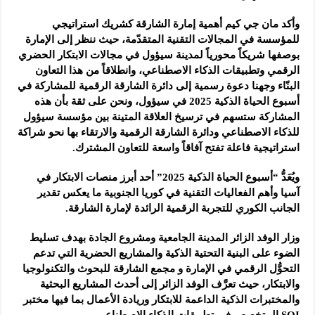
وأكد مان جي كيم أهمية إمارة الشارقة كشريك استراتيجي
للمؤسسة في المجالات التقنية المتقدّمة، حيث ننظر إلى الإمارة
بوصفها شريكاً محورياً لمدينة سيؤول في مجالات الابتكار الحضري
الرقمي وتطبيقات الذكاء الاصطناعي، وانطلاقاً من هذا التعاون
البنّاء وجهنا دعوة رسمية إلى دائرة الشارقة الرقمية للمشاركة في
أسبوع الحياة الذكية 2025 في سيؤول، ونحن على ثقة بأن هذه
المشاركة ستسهم في ترسيخ العلاقة المتينة بين مؤسسة سيؤول
للذكاء الاصطناعي ودائرة الشارقة الرقمية والارتقاء بها نحو شراكة
استراتيجية فاعلة تفتح آفاقاً واسعة للتعاون المشترك.
ويُعَدُّ “أسبوع الحياة الذكية 2025” أحد أبرز منصات الابتكار في
آسيا وأهم الفعاليات التقنية في كوريا الجنوبية ما يعكس تقدير
الجانب الكوري للتجربة الرقمية الرائدة لإمارة الشارقة.
وزار الوفد الزائر المدينة الجامعية ومشروع الجادة بهدف تسليط
الضوء على البنية التحتية الذكية والمشاريع الحضرية التي تدعم
التحوُّل الرقمي في الإمارة و مجمع الشارقة للبحوث والتكنولوجيا
والابتكار، حيث تعرَّف الوفد الزائر إلى أحدث المشاريع البحثية
والمختبرات الذكية الداعمة للابتكار وريادة الأعمال بما فيها مختبر
SOI المتخصص في تطبيقات الذكاء الاصطناعي.