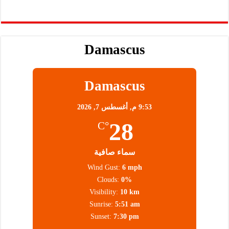
Damascus
Damascus
9:53 م,
أغسطس 7, 2026
28
°C
سماء صافية
Wind Gust:
6 mph
Clouds:
0%
Visibility:
10 km
Sunrise:
5:51 am
Sunset:
7:30 pm