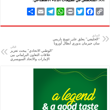
S
E
Te
W
P
T
F
C
h
m
le
h
ri
wi
ac
o
ar
ai
gr
at
nt
tt
eb
p
e
l
a
s
er
oo
y
السابق
“الخليفي” يعلق على تتويج باريس
m
A
k
Li
سان جيرمان بدوري أبطال أوروبا
التالي
p
n
“الوطني الاتحادي” يبحث تعزيز
علاقات التعاون البرلماني بين
p
k
الإمارات والاتحاد السويسري