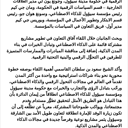
الرقمية في حكومة مدينة سيؤول، وجونغ يون لي مدير العلاقات
الخارجية – قسم السياسات الرقمية في الحكومة، ومان جي كيم
رئيس مؤسسة سيؤول للذكاء الاصطناعي، وسونغ هوان جو، رئيس
قسم الابتكار وتطوير الأعمال في المؤسسة، وبوريس جي كيم
مدير أول- فريق التعاون في السياسات بالمؤسسة.
وبحث الجانبان خلال اللقاء آفاق التعاون في تطوير مشاريع
مشتركة قائمة على الذكاء الاصطناعي وتبادل الخبرات في بناء
المدن الذكية، إضافة إلى مناقشة المبادرات والممارسات المتميزة
للطرفين في التحوُّل الرقمي والبنية التحتية الرقمية.
وأكد الشيخ سعود بن سلطان القاسمي أهمية اللقاء بوصفه خطوة
محورية نحو بناء شراكات استراتيجية مع واحدة من أكثر المدن
تقدماً في العالم في مجالات التحول الرقمي والذكاء الاصطناعي،
ورحّب بتبادل الرؤى والتجارب والخبرات مع حكومة مدينة سيؤول
ومؤسسة سيؤول للذكاء الاصطناعي انطلاقاً من إيمان الدائرة بأن
هذا التبادل هو الطريق الأمثل لتحقيق تطوُّر مستدام يخدم
مجتمعاتنا، ويواكب طموحاتنا المشتركة، معرباً عن تطلُّعه إلى أن
تكون زيارة الوفد للإمارة انطلاقة لتعاون طويل الأمد بين الشارقة
وسيؤول يثمر مشاريع نوعية وفرصاً جديدة في مجالات الذكاء
الاصطناعي والمدن الذكية.