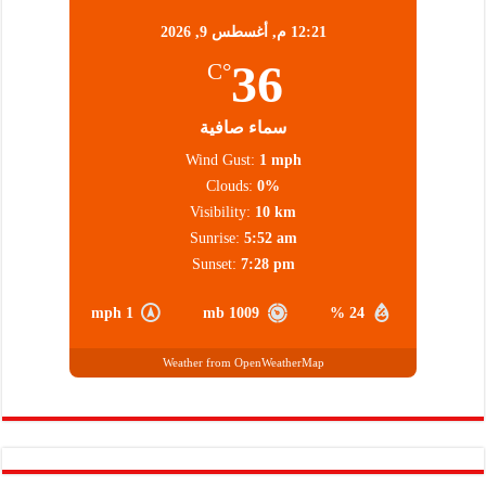
12:21 م,
أغسطس 9, 2026
36
°C
سماء صافية
Wind Gust:
1 mph
Clouds:
0%
Visibility:
10 km
Sunrise:
5:52 am
Sunset:
7:28 pm
1 mph
1009 mb
24 %
Weather from OpenWeatherMap