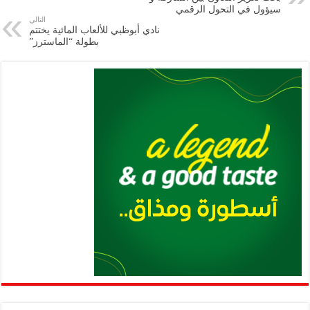
m
A
k
Li
سيؤول في التحول الرقمي
التالي
p
n
نادي أبوظبي للألعاب المائية يختتم
بطولة “الماسترز”
p
k