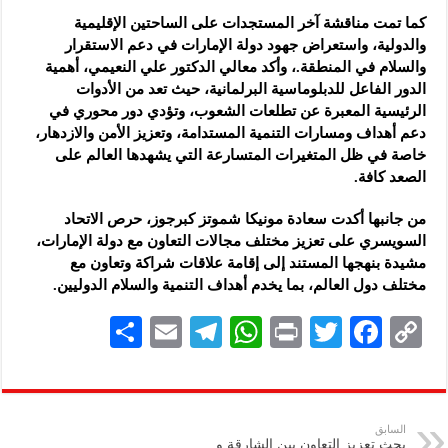
كما تمت مناقشة آخر المستجدات على الساحتين الإقليمية
والدولية، واستعراض جهود دولة الإمارات في دعم الاستقرار
والسلام في المنطقة.، وأكد معالي الدكتور علي النعيمي، أهمية
الدور الفاعل للدبلوماسية البرلمانية، حيث تعد من الأدوات
الرئيسية المعبرة عن تطلعات الشعوب، وتؤدي دور محوري في
دعم أهداف ومسارات التنمية المستدامة، وتعزيز الأمن والازدهار،
خاصة في ظل المتغيرات المتسارعة التي يشهدها العالم على
الصعد كافة.
من جانبها أكدت سعادة مونيكا شموتز كبرجوز، حرص الاتحاد
السويسري على تعزيز مختلف مجالات التعاون مع دولة الإمارات،
مشيدة بنهجها المستند إلى إقامة علاقات شراكة وتعاون مع
مختلف دول العالم، بما يخدم أهداف التنمية والسلام الدوليين.
S
E
Te
W
P
T
F
C
h
m
le
h
ri
wi
ac
o
ar
ai
gr
at
nt
tt
eb
p
e
l
a
s
er
oo
y
السابق
بحث تعزيز التعاون بين الشارقة و