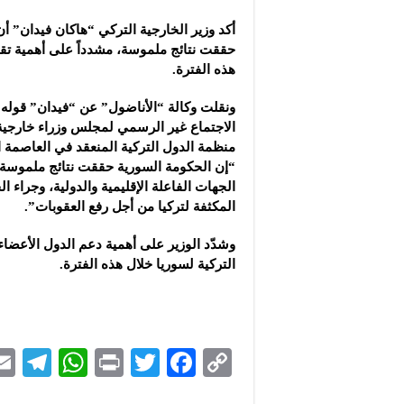
أكد وزير الخارجية التركي “هاكان فيدان” أ
حققت نتائج ملموسة، مشدداً على أهمية تق
هذه الفترة.
ونقلت وكالة “الأناضول” عن “فيدان” قوله 
الاجتماع غير الرسمي لمجلس وزراء خارجية
منظمة الدول التركية المنعقد في العاصمة ا
“إن الحكومة السورية حققت نتائج ملموسة ن
الجهات الفاعلة الإقليمية والدولية، وجراء ا
المكثفة لتركيا من أجل رفع العقوبات”.
وشدّد الوزير على أهمية دعم الدول الأعضا
التركية لسوريا خلال هذه الفترة.
Te
W
P
T
F
C
le
h
ri
wi
ac
o