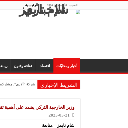
الرئيسية
السبت , 8 أغسطس 2026
أخبار ومحليّات
اقتصاد
ثقافة وفنون
رياض
الشريط الإخباري
شركة “ألادي”: مشاركتنا
وزير الخارجية التركي يشدد على أهمية تق
2025-05-21
شام تايمز – متابعة