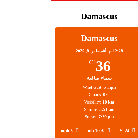
Damascus
Damascus
12:28 م,
أغسطس 8, 2026
36
°C
سماء صافية
Wind Gust:
5 mph
Clouds:
0%
Visibility:
10 km
Sunrise:
5:51 am
Sunset:
7:29 pm
5 mph
1008 mb
24 %