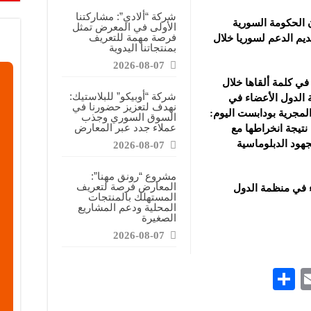
شركة “ألادي”: مشاركتنا
ن الحكومة السورية
الأولى في المعرض تمثل
فرصة مهمة للتعريف
ديم الدعم
لسوريا خلال
بمنتجاتنا اليدوية
2026-08-07
في كلمة ألقاها خلال
شركة “أوبيكو” للبلاستيك:
 الدول الأعضاء في
نهدف لتعزيز حضورنا في
لمجرية بودابست اليوم:
السوق السوري وجذب
عملاء جدد عبر المعارض
تيجة انخراطها مع
لجهود الدبلوماسية
2026-08-07
مشروع “رونق مهنا”:
المعارض فرصة لتعريف
ء في منظمة الدول
المستهلك بالمنتجات
المحلية ودعم المشاريع
الصغيرة
2026-08-07
S
E
h
m