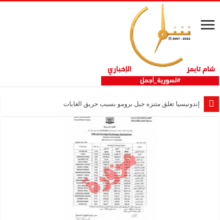
إندونيسيا تغلق متنزه جبل برومو بسبب حريق الغابات