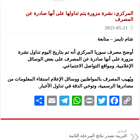
المركزي: نشرة مزورة يتم تداولها على أنها صادرة عن
المصرف
2025-05-21
شام تايمز – متابعة
أوضح مصرف سوريا المركزي أنه تم بتاريخ اليوم تداول نشرة
مزورة على أنها صادرة عن المصرف على بعض الوسائل
الإعلامية،
ومواقع التواصل الاجتماعي.
ويُهيب المصرف بالمواطنين ووسائل الإعلام استقاء المعلومات من
مصادرها الرسمية، وتوخي الدقة في تداول الأخبار.
S
E
Te
W
P
T
F
C
h
m
le
h
ri
wi
ac
o
ar
ai
gr
at
nt
tt
eb
p
e
l
a
s
er
oo
y
السابق
التربية تصدر نتائج المرحلة الثانية