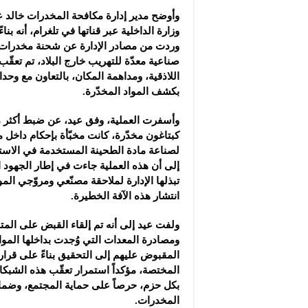
وأوضح مدير إدارة مكافحة المخدرات خالد ع
وزارة الداخلية عبر قناتها في تلغرام، أنه بن
وردت من مصادر الإدارة عن شحنة مخدرات 
صناعية معدّة للتهريب خارج البلاد، تم تعقّ
بكشف المواد المخدّرة.
وأسفرت العملية، وفق عيد، عن ضبط أكثر من
كبتاغون مخدّرة، كانت مخبّأة بإحكام داخل
لصناعة مادة الطحينة المستخدمة في الاسته
إلى أن هذه العملية جاءت في إطار الجهود ال
تبذلها الإدارة لملاحقة مصنّعي ومروّجي المو
انتشار هذه الآفة الخطيرة.
ولفت عيد إلى أنه تم إلقاء القبض على المت
ومصادرة المعدات التي وُجدت بداخلها المواد
المقبوض عليهم إلى التحقيق بناءً على قرار 
المختصة، مؤكداً استمرار تعقّب هذه الشبكات
بكل حزم، حرصاً على حماية المجتمع، وضمان
المخدرات.