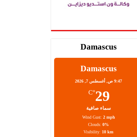
Damascus
Damascus
9:47 ص,
أغسطس 7, 2026
29
°C
سماء صافية
Wind Gust:
2 mph
Clouds:
0%
Visibility:
10 km