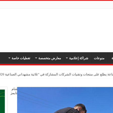
ة
منوعات
شراكة إعلامية
معارض متخصصة
تغطيات خاصة
عة يطلع على منتجات وتقنيات الشركات المشاركة في “ثلاثية مشهداني الصناعية 2026” بدمشق
شام
تايمز