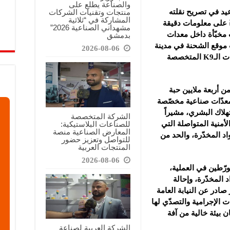
والصناعة يطلع على
منتجات وتقنيات الشركات
يد في تصريح نقلته
المشاركة في “ثلاثية
اءً على معلومات دقيقة
مشهداني الصناعية 2026”
مخبّأة داخل معدات
بدمشق
ب موقع الشحنة في مدينة
2026-08-06
اللاذقية، ومداهمة المكان، بالتعاون مع وحدات الـK9 المتخصصة
 أربعة ملايين حبة
 معدّات صناعية مخصّصة
لاك البشري، مشيراً
الشركة المتخصصة
للصناعات البلاستيكية:
أمنية المتواصلة التي
المعارض الصناعية منصة
اد المخدّرة، والحد من
للتواصل وتعزيز حضور
المنتجات العربية
2026-08-06
ورّطين في العملية،
 المخدّرة، وإحالة
صادر عن النيابة العامة
 الإجرامية والتصدّي لها
 بيئة خالية من آفة
الشركة العربية لصناعة