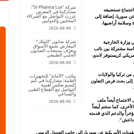
شركة “SI Pharma Lux”:
اجتماع تستضيفه
مشاركتنا في المعرض
عززت التواصل مع الشركاء
ن سوريا، إضافة إلى
المحليين والدوليين
وسلامة أراضيها،
2026-08-08
شركة صابون “الملك”:
 وزارة الخارجية
المعارض تجمع الأسواق
رئاسة مشتركة بين نائب
وتعرّف بمنتجات الصابون
الحلبي الطبيعي
مريكي كريستوفر لاندو،
2026-08-08
من تركيا والولايات
مكتب “الأمانة” للتجهيزات
الطبية: مشاركتنا في كيم
 إلى بحث فرص التعاون
إكسبو تعكس أهمية
التواصل مع القطاع الطبي
والصناعي
الاجتماع أيضاً ملف
2026-08-08
لأخرى، كما ستتم أيضاً
مؤخراً والدعم الذي قدمته
“داعش”.
وبات الأمريكية عن سوريا، إلى جانب الجدول الزمني