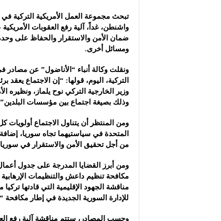
تبحث مجموعة العمل الأمريكية التركية في 
واشنطن، غداً، آلية رفع العقوبات الأمريكية
ع
ضمان الأمن والاستقرار والحفاظ على وحدة 
ومسائل أخرى.
ونقلت وكالة أنباء “الأناضول” عن مصادر في
التركية، اليوم، قولها: “إن الاجتماع يعقد ب
وزير الخارجية التركي نوح يلماز، ونظيره الأ
وذلك بصيغة اجتماع بين مؤسسات البلدين”.
ومن المنتظر أن يتناول الاجتماع أولويات كل 
المتحدة في سياستيهما تجاه سوريا، إضافة
من أجل تحقيق الأمن والاستقرار في سوريا.
ومن أبرز القضايا المدرجة على جدول أعمال 
مكافحة تنظيم داعش والتنظيمات الإرهابية ا
مناقشة الجهود الإقليمية التي قادتها تركيا 
للإدارة السورية الجديدة في إطار مكافحة 
وحسب المصادر، ستتم مناقشة آلية رفع العق