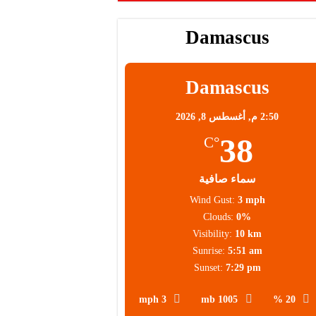
Damascus
Damascus
2:50 م,
أغسطس 8, 2026
38
°C
سماء صافية
Wind Gust:
3 mph
Clouds:
0%
Visibility:
10 km
Sunrise:
5:51 am
Sunset:
7:29 pm
3 mph
1005 mb
20 %