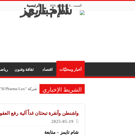
الرئيسية
السبت , 8 أغسطس 2026
أخبار ومحليّات
اقتصاد
ثقافة وفنون
رياض
الشريط الإخباري
شركة “SI Pharma Lux”: مشاركتنا في المعرض عززت التواصل مع الشركاء المحليين والدوليين
واشنطن وأنقرة تبحثان غداً آلية رفع العق
2025-05-19
شام تايمز – متابعة