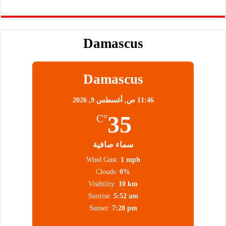
Damascus
Damascus
11:46 ص,
أغسطس 9, 2026
35
°C
سماء صافية
Wind Gust:
1 mph
Clouds:
0%
Visibility:
10 km
Sunrise:
5:52 am
Sunset:
7:28 pm