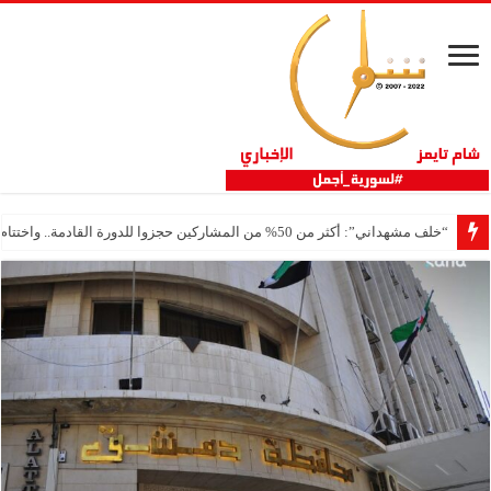
“خلف مشهداني”: أكثر من 50% من المشاركين حجزوا للدورة القادمة.. واختتام ناجح لفعاليات ثلاثية مشهداني الصناعية