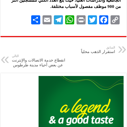
‏الجامعية والدراسات العليا، حيث بلغ العدد ‏الكلي للمسجلين أكثر
من 900 موظف مفصول لأسباب ‏مختلفة‎.‎
S
E
Te
W
P
T
F
C
h
m
le
h
ri
wi
ac
o
ar
ai
gr
at
nt
tt
eb
p
e
l
a
s
er
oo
y
السابق
استقرار الذهب محلياً
m
A
k
Li
التالي
انقطاع خدمة الاتصالات والإنترنت
p
n
عن بعض أحياء ‏مدينة ‏طرطوس ‏
p
k