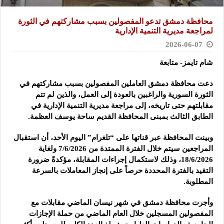
محافظة دمشق تدعو المفصولين بسبب مشاركتهم في ‏الثورة
لمراجعة مديرية التنمية الإدارية
2026-06-07
شام تايمز- متابعة
دعت محافظة دمشق العاملين المفصولين بسبب ‏مشاركتهم في
الثورة السورية والراغبين بالعودة إلى ‏العمل، والذين لم تتم
‏مقابلتهم حتى تاريخه، إلى مراجعة ‏مديرية التنمية الإدارية في
الطابق الثالث بمبنى المحافظة ‏القديم ساحة يوسف العظمة.‏
وبينت المحافظة عبر قناتها على “تلغرام” اليوم الأحد، أن ‏استقبال
المراجعين سيتم خلال الفترة الممتدة من ‌‏7/6/2026 ولغاية
‌‏18/6/2026، وذلك لاستكمال ‏إجراءات المقابلة، مؤكدةً ضرورة
التقيد بالفترة المحددة ‏حرصاً على إنجاز المعاملات ‏بالسرعة
المطلوبة‎.‎
وأجرت محافظة دمشق في شهر نيسان الماضي مقابلات ‏مع
المفصولين المسجلين خلال العام الماضي من حملة ‏الإجازات