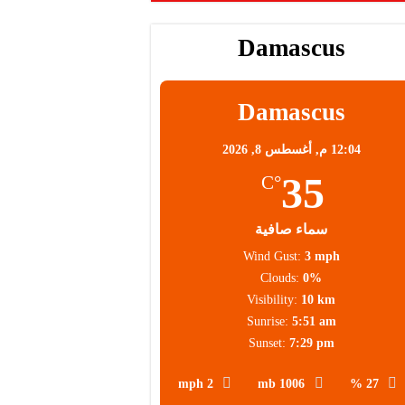
Damascus
Damascus
12:04 م,
أغسطس 8, 2026
35
°C
سماء صافية
Wind Gust:
3 mph
Clouds:
0%
Visibility:
10 km
Sunrise:
5:51 am
Sunset:
7:29 pm
2 mph
1006 mb
27 %