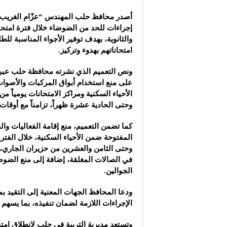
مجموعة “عمر الطيب ال
أصدر محافظ حلب المهندس “عزّام الغريب” 
موقع “نيوز بيردز”: مشا
إجراءات للحد من الضوضاء خلال فترة امتحان
شركة “قمم الجودة للمع
والثانوية، بهدف توفير الأجواء المناسبة للطل
امتحاناتهم بهدوء وتركيز.
ونص التعميم الذي نشرته محافظة حلب عبر ق
على منع استخدام أبواق المركبات والأصوا
الأحياء السكنية ومراكز الامتحانات يومياً من
وحتى الحادية عشرة ظهراً، تزامناً مع أوقات 
كما تضمن التعميم، منع إقامة الفعاليات وا
المفتوحة ضمن الأحياء السكنية، خلال الفترة
وحتى الثامن والعشرين من حزيران الجاري
في الصالات المغلقة، إضافة إلى منع الضوضا
الجوالين.
ودعا المحافظ الجهات المعنية إلى التقيد ب
الإجراءات اللازمة لضمان تنفيذه، بما يسهم 
وتستعد مديرية التربية في حلب لانطلاق امتح