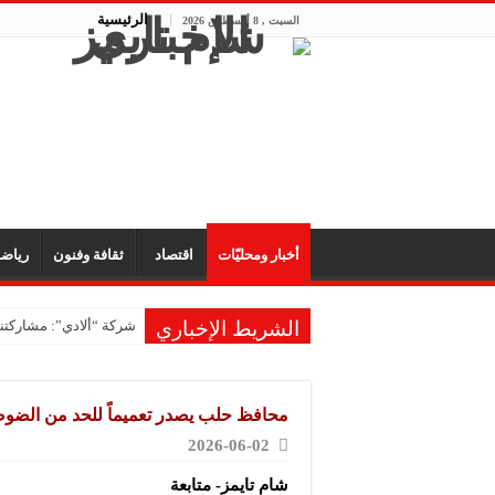
الرئيسية
السبت , 8 أغسطس 2026
أخبار ومحليّات
اقتصاد
ثقافة وفنون
رياض
الشريط الإخباري
شركة “ألادي”: مشاركتنا
شركة “أوبيكو” للبلاست
مشروع “رونق مهنا”: ال
محافظ حلب يصدر تعميماً للحد من الضوضا
معمل “أكسجين نبك”: ال
2026-06-02
شركة “ريبال”: شاركنا 
شام تايمز- متابعة