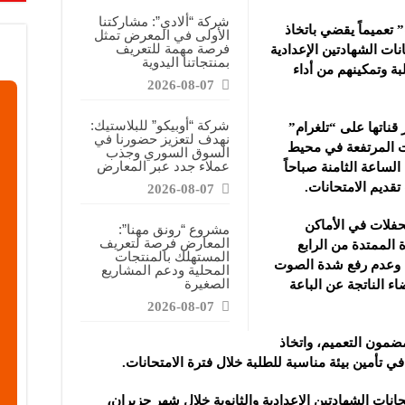
قابضة”: المعرض يشكل فرصة للقاء أصحاب الاختصاص وصناع القرار
شركة “ألادي”: مشاركتنا
تعميماً يقضي باتخاذ
الأولى في المعرض تمثل
ركتنا في المعرض تهدف إلى الترويج للموقع وتعزيز حضوره الإعلامي
فرصة مهمة للتعريف
ات الشهادتين الإعدادية
بمنتجاتنا اليدوية
دات الصناعية”: شاركنا بالمعرض لدعم مرحلة إعادة الإعمار في سوريا
بة وتمكينهم من أداء
2026-08-07
شركة “أوبيكو” للبلاستيك:
ناتها على “تلغرام”
نهدف لتعزيز حضورنا في
ت المرتفعة في محيط
السوق السوري وجذب
عملاء جدد عبر المعارض
 الساعة الثامنة صباحاً
تقديم الامتحانات.
2026-08-07
لحفلات في الأماكن
مشروع “رونق مهنا”:
المعارض فرصة لتعريف
 الممتدة من الرابع
المستهلك بالمنتجات
، وعدم رفع شدة الصوت
المحلية ودعم المشاريع
الصغيرة
ء الناتجة عن الباعة
2026-08-07
مضمون التعميم، واتخاذ
في تأمين بيئة مناسبة للطلبة خلال فترة الامتحانات.
انات الشهادتين الإعدادية والثانوية خلال شهر حزيران،