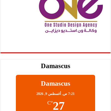
Damascus
Damascus
7:21 ص,
أغسطس 9, 2026
27
°C