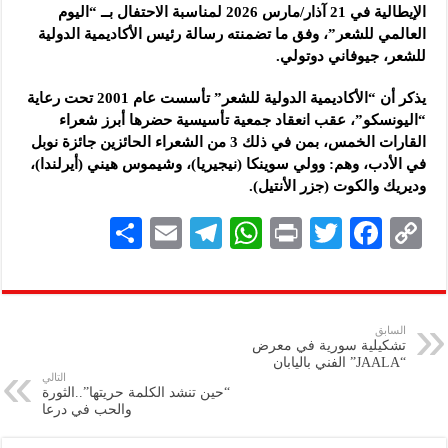
الإيطالية في 21 آذار/مارس 2026 لمناسبة الاحتفال بــ “اليوم
العالمي للشعر”، وفق ما تضمنته رسالة رئيس الأكاديمية الدولية
للشعر، جيوفاني دوتولي.
يذكر أن “الأكاديمية الدولية للشعر” تأسست عام 2001 تحت رعاية
“اليونسكو”، عقب انعقاد جمعية تأسيسية حضرها أبرز شعراء
القارات الخمس، بمن في ذلك 3 من الشعراء الحائزين جائزة نوبل
في الأدب، وهم: وولي سوينكا (نيجيريا)، وشيموس هيني (أيرلندا)،
وديريك والكوت (جزر الأنتيل).
S
E
Te
W
P
T
F
C
h
m
le
h
ri
wi
ac
o
ar
ai
gr
at
nt
tt
eb
p
e
l
a
s
er
oo
y
السابق
تشكيلية سورية في معرض
m
A
k
Li
“JAALA” الفني باليابان
التالي
p
n
“حين تنشد الكلمة حريتها”..الثورة
والحب في درعا
p
k