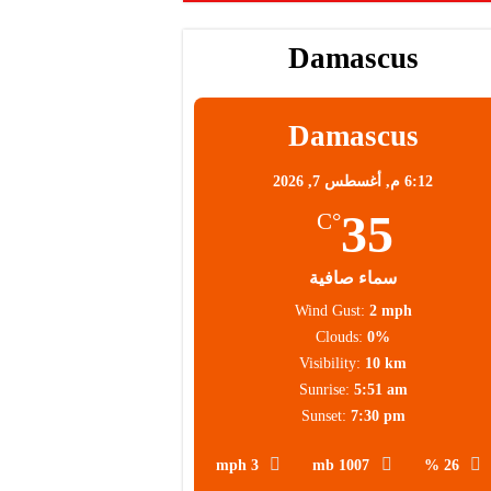
Damascus
Damascus
6:12 م,
أغسطس 7, 2026
35
°C
سماء صافية
Wind Gust:
2 mph
Clouds:
0%
Visibility:
10 km
Sunrise:
5:51 am
Sunset:
7:30 pm
3 mph
1007 mb
26 %