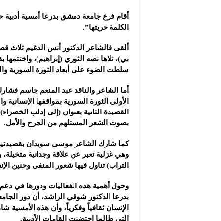
أقام فرع جامعة دمشق بدرعا أمسية أدبية 
الكلمة حريتها”.
ألقى فالشاعر الدكتور أنس الدغيم ثلاث قصا
بي)، تلاها نصه الثوري (إبراهيم)، واختتمها 
سلطت الضوء على أبعاد الثورة السورية وال
أما الشاعر والناقد عبد المنعم جاسم فشا
الأولى الثورة السورية بمواقفها الإنسانية 
القصيدة الثانية بعنوان (إلى إدلب الخضراء)
بصوت الشعر المستلهم من الجرح والأمل.
كما شارك الشاعر موسى سويدان بقصيدتين، 
وهي غزلية تعبر عن علاقة وجدانية متخيلة، وا
التراب) تناول فيها شعور المنفى وحنين الإ
وحول أهمية هذه الفعاليات ودورها في دعم
بدرعا الدكتور شوقي الراشد، أن دور الجامعة
الإنسان ثقافياً وفكرياً، وأن هذه الأمسية 
التي طالما احتضنت القامات الأدبية.