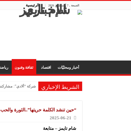
الرئيسية
الجمعة , 7 أغسطس 2026
أخبار ومحليّات
اقتصاد
ثقافة وفنون
رياض
الشريط الإخباري
شركة “ألادي”: مشاركتنا
“حين تنشد الكلمة حريتها”..الثورة والحب
2025-06-21
شام تايمز – متابعة