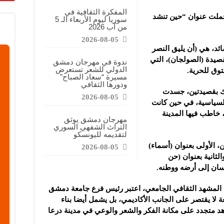
المفكرة الثقافية في
حملت عنوان “حين تنشد
سوريا ليوم الأربعاء الـ 5
من آب 2026
2026-08-05
ئد، هي (أن يليق النصر
بقصيدة (الصولجان)، التي
ندوة في مهرجان دمشق
الدولي للشعر تستعرض
توق للحرية.
مسيرة “سعاد الصباح”
ودورها الثقافي
رك بقصيدتين، جسدت
2026-08-05
والسياسية، في حين كانت
، خاطب فيها المدينة
مهرجان دمشق يوثق
التراث الشفهي السوري
لتقديمه لليونسكو
الأولى بعنوان (أسماء)
2026-08-05
لثانية بعنوان (حن
نسان إلى أرضه ووطنه.
 المشهد الثقافي الجامعي، اعتبر رئيس فرع جامعة دمشق
 لا يقتصر على الجانب الأكاديمي، بل يشمل أيضا بناء
شاهد متجدد على مكانة الفكر والشعر والوعي في مدينة درعا