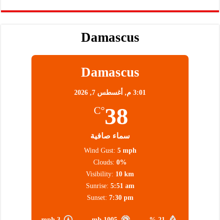
Damascus
Damascus
3:01 م,
أغسطس 7, 2026
38
°C
سماء صافية
Wind Gust:
5 mph
Clouds:
0%
Visibility:
10 km
Sunrise:
5:51 am
Sunset:
7:30 pm
3 mph
1005 mb
21 %