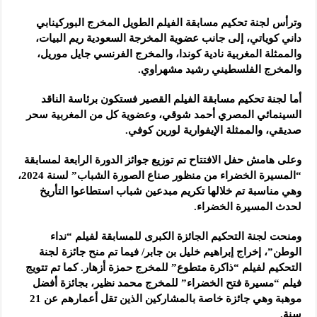
وترأس لجنة تحكيم مسابقة الفيلم الطويل المخرج البوركينابي
داني كوياتي، إلى جانب عضوية المخرجة السعودية ريم البيات،
والممثلة المغربية نادية كوندا، والمخرج الفرنسي جايل موريل،
والمخرج الفلسطيني رشيد مشهراوي.
أما لجنة تحكيم مسابقة الفيلم القصير فستكون برئاسة الناقد
السينمائي المصري أحمد شوقي، وعضوية كل من المغربية سحر
صديقي، والممثلة الإيفوارية لورين كوفي.
وعلى هامش حفل الافتتاح تم توزيع جوائز الدورة الرابعة لمسابقة
“المسيرة الخضراء من منظور صناع الصورة الشباب” لسنة 2024،
وهي مناسبة تم خلالها تكريم مبدعين شباب استطاعوا التأريخ
لحدث المسيرة الخضراء.
ومنحت لجنة التحكيم الجائزة الكبرى للمسابقة لفيلم “نداء
الوطن”، إخراج إبراهيم خليل بن جابر/ فيما تم منح جائزة لجنة
التحكيم لفيلم “ذاكرة متطوع” للمخرج حمزة أزهار. كما تم تتويج
فيلم “مسيرة فتح الخضراء” للمخرج محمد نظير، بجائزة أفضل
موهبة وهي جائزة خاصة بالمشاركين الذين تقل أعمارهم عن 21
سنة.