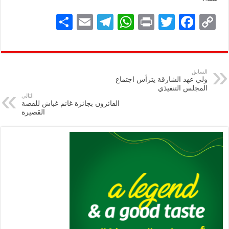
S
E
Te
W
P
T
F
C
h
m
le
h
ri
wi
ac
o
ar
ai
gr
at
nt
tt
eb
p
e
l
a
s
er
oo
y
السابق
ولي عهد الشارقة يترأس اجتماع
m
A
k
Li
المجلس التنفيذي
التالي
p
n
الفائزون بجائزة غانم غباش للقصة
القصيرة
p
k