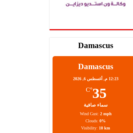
Damascus
Damascus
12:23 م,
أغسطس 6, 2026
35
°C
سماء صافية
Wind Gust:
2 mph
Clouds:
0%
Visibility:
10 km