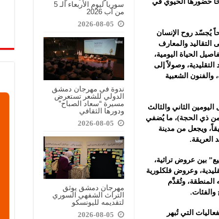
ّخاً حضورها الحيوي في
سوريا ليوم الأربعاء الـ 5
من آب 2026
2026-08-05
ً يُجسّد روح الإنسان
 التقاليد والمعارف
صيل الحياة اليومية،
لتقليدية، وصولاً إلى
، والفنون الشعبية
ندوة في مهرجان دمشق
الدولي للشعر تستعرض
مسيرة “سعاد الصباح”
 اليومين الثاني والثالث
ودورها الثقافي
عيد الأضحى المبارك (الموافق 11 و12 من ذي الحجة)، ما يُضفي
2026-08-05
ميقاً، ويجعل من مدينة
 العريقة.
ع” بين عروض تراثية،
قليدية، وعروض فلكلورية
لمنطقة، وتُقدَّم
مهرجان دمشق يوثق
والفئات.
التراث الشفهي السوري
لتقديمه لليونسكو
اليات التي تُبهر
2026-08-05