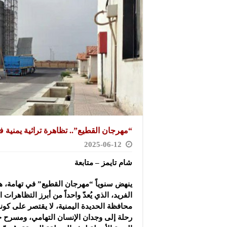
“مهرجان القطيع”.. تظاهرة تراثية يمنية ف
2025-06-12
شام تايمز – متابعة
ينهض سنوياً “مهرجان القطيع” في تهامة، ه
الفريد، الذي يُعدّ واحداً من أبرز التظاهرات ا
محافظة الحديدة اليمنية، لا يقتصر على كونه ا
رحلة إلى وجدان الإنسان التهامي، ومسرح حي