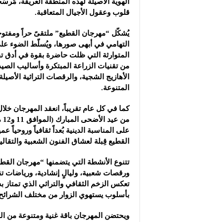
الهوية الأصيلة لهذه المنطقة العريقة، مُرس
قلوب وعقول الأجيال المتعاقبة.
يُشكّل “مهرجان القطيع” ملتقىً حراً ومفتوحا
التهامي في أبهى صورها، ويُسلّط الضوء على
المتوارثة التي ظلت حاضرة بقوة في أدق تفا
من تقنيات الزراعة المبتكرة وأساليب الصيد ا
الأهازيج الشجية، والرقصات التراثية الأصيلة
المتنوعة.
كما في كل عام تقريباً، انعقد المهرجان خلال
من 
على المناسبة الدينية بُعداً ثقافياً وروحياً ع
القطيع قِبلة لعشاق الفنون الشعبية والتقاليد
تتنوع الأنشطة التي يتضمنها “مهرجان القطي
ورقصات شعبية، وليالٍ إنشادية، ورياضات ت
تعكس الزخم الثقافي والتراثي الذي تمتاز به ا
بأسلوب يستهوي الزوار من مختلف الشرائح 
ويحتضن المهرجان باقة غنية ومتنوعة من الفع