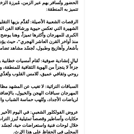
الحضور وتُسافر بهم عبر الزمن، مُبرزة الزخ
تتميز به المنطقة:
الرقصات الشعبية الأصيلة: تُقدَّم بزيها الت
الشهيرة التي تعكس حيوية ورشاقة الفن التهام
الكبرى للمهرجان وأكثرها تميزاً، وهنا يوضح
منذ أواخر القرن العاشر الهجري”، حيث يؤ
بأشعار وأهازيج وطبول، تُجسّد مشاهد تضا
ليالٍ إنشادية صوفية: تُقام أمسيات خطابية وإ
جزءاً لا يتجزأ من الهوية الثقافية للمنطقة
روحي وثقافي عميق، تُلامس القلوب وتُغذّي ا
السباقات التراثية: لا تغيب عن المشهد مظاه
المهرجان سباقات الهجن والخيول، بالإضافة 
لرياضات الأجداد، وتُلهب حماسة الشباب وا
عروض الفولكلور الشعبي: في اليوم الأخير 
حكايات وأساطير وقصصاً تمثيلية تُبرز التراث
خلال لوحات فنية واستعراضات حية، تُجسّد تا
المحلي في الحفاظ على هذا الإرث.