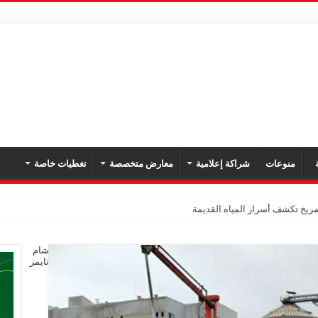
ة
منوعات
شراكة إعلامية
معارض متخصصة
تغطيات خاصة
يخ تكشف أسرار المياه القديمة
شام
تايمز