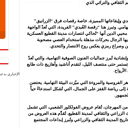
م الثقافي والتراثي الذي
قليدي وإيقاعاتها المميزة، خاصة رقصات فرق “الزرانيق”
ي. وتبرز هنا “رقصة العُبدي” الفريدة، التي تُعدّ الواجهة
 محيي الدين أنها “تُحاكي انتصارات مدينة القطيع العسكرية
ديها الرجال بحركات مذهلة باستخدام العصي مصحوبة
من وصراع رمزي يعكس روح الانتصار والتحدي.
نشادية تُبرز جماليات الفنون الصوفية التهامية، والتي تُعدّ
، وتستمر حتى منتصف الليل، لتقدم أناشيد وأهازيج ذات طابع
لأرواح.
الإخباري بدع
ر الفروسية والمروءة التي ميّزت البيئة التهامية. يحتضن
إلى رياضة القفز على الجمال، التي تُشكل استدعاءً حياً
لجمهور.
من المهرجان، تُقام عروض الفولكلور الشعبي، التي تشمل
 الزراعي والثقافي لمدينة القطيع. تُقدَّم هذه العروض من
ريخ المدينة الثقافي والزراعي وتُبرز إبداعات المجتمع