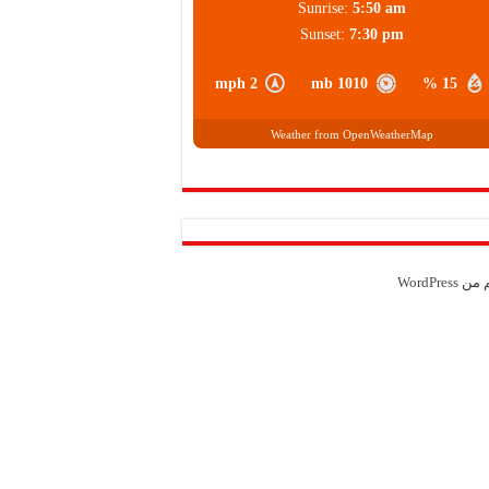
Sunrise:
5:50 am
Sunset:
7:30 pm
2 mph
1010 mb
15 %
Weather from OpenWeatherMap
م من
WordPress