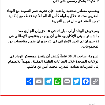
“العكيد” بشكل رسمي حتى الآن.
وبحسب مصادر صحفية رياضية، فإن تجربة عمر السومة مع الوداد
المغربي ستمتد خلال بطولة كأس العالم للأندية فقط، مع إمكانية
تمديد العقد في حال نجاح التجربة.
وسيخوض الوداد أولى مبارياته في 18 حزيران الجاري ضد
مانشستر سيتي الإنكليزي، على أن يواجه يوفنتوس الإيطالي في
22 حزيران ثم العين الإماراتي في 26 حزيران ضمن منافسات دور
المجموعات.
السومة، صاحب الـ 36 عاماً، يُنتظر أن يلتحق بمعسكر الوداد في
الولايات المتحدة خلال الساعات القليلة المقبلة، تمهيداً للانضمام
إلى التدريبات بقيادة المدرب محمد أمين بن هاشم.
S
E
Te
W
P
T
F
C
h
m
le
h
ri
wi
ac
o
ar
ai
gr
at
nt
tt
eb
p
e
l
a
s
er
oo
y
السابق