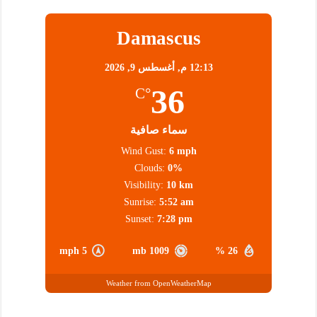
Damascus
12:13 م,
أغسطس 9, 2026
36
°C
سماء صافية
Wind Gust:
6 mph
Clouds:
0%
Visibility:
10 km
Sunrise:
5:52 am
Sunset:
7:28 pm
5 mph
1009 mb
26 %
Weather from OpenWeatherMap