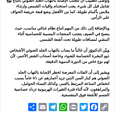
وأوصى الطبيب أن لتجنب الإصابة بالتهاب الجلد الضوئي باتباع نهج
شامل قبل كل شيء، يجب استخدام واقيات الشمس وارتداء
ملابس بأكمام طويلة، كما من الأفضل وضع قبعة عريضة الحواف
على الرأس.
وبالإضافة إلى ذلك من المهم اتباع نظام غذائي مناسب، حيث
ينصح في الصيف بتجنب المنتجات المسببة للحساسية أثناء
المشي لمسافات طويلة تحت أشعة الشمس.
وبيّن الدكتوؤر أن غالباً ما يصاب بالتهاب الجلد الضوئي الأشخاص
ذوو البشرة الحساسة للضوء، وخاصة أصحاب الشعر الأحمر، لأن
لهم نوع خاص من الدورة الدموية الدقيقة.
ويشير إلى أن الفئات المعرضة لخطر الإصابة بالتهاب الجلد
الضوئي هم كبار السن الذين تزيد أعمارهم عن 65 عاماً بسبب
انخفاض المناعة المرتبط بالعمر، وكذلك النساء الحوامل،
والمراهقون، لأنه أثناء فترة التغيرات الهرمونية تزداد حساسية
الجسم للأشعة فوق البنفسجية.
S
E
Te
W
P
T
F
C