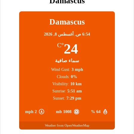
Damascus
Damascus
6:54 ص,
أغسطس 8, 2026
24
°C
سماء صافية
Wind Gust:
3 mph
Clouds:
0%
Visibility:
10 km
Sunrise:
5:51 am
Sunset:
7:29 pm
2 mph
1008 mb
64 %
Weather from OpenWeatherMap