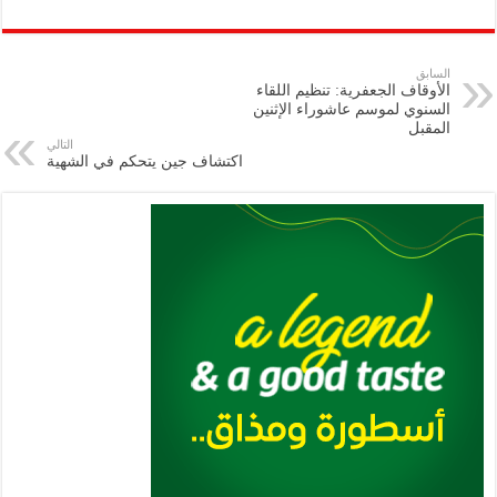
h
m
le
h
ri
wi
ac
o
ar
ai
gr
at
nt
tt
eb
p
e
l
a
s
er
oo
y
السابق
الأوقاف الجعفرية: تنظيم اللقاء
m
A
k
Li
السنوي لموسم عاشوراء الإثنين
المقبل
p
n
التالي
اكتشاف جين يتحكم في الشهية
p
k