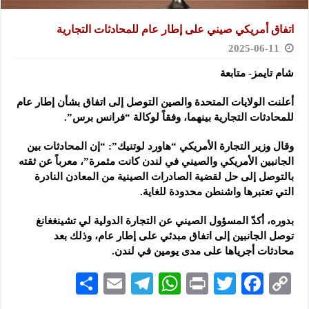
اتفاق أمريكي صيني على إطار عام للمحادثات التجارية
2025-06-11
شام تايمز- متابعة
أعلنت الولايات المتحدة والصين التوصل إلى اتفاق بشأن إطار عام
للمحادثات التجارية بينهما، وفقاً لوكالة “فرانس برس”.
وقال وزير التجارة الأمريكي “هاورد لوتنيك”: “إن المحادثات بين
الجانبين الأمريكي والصيني في لندن كانت مثمرة”، معرباً عن ثقته
بالتوصل إلى حل لقضية الصادرات الصينية من المعادن النادرة
التي تعتبرها واشنطن محدودة للغاية.
بدوره، أكدّ المسؤول الصيني عن التجارة الدولية لي تشينغغانغ
توصل الجانبين إلى اتفاق مبدئي على إطار عام، وذلك بعد
محادثات أجرياها على مدى يومين في لندن.
S
E
Te
W
P
T
F
C
h
m
le
h
ri
wi
ac
o