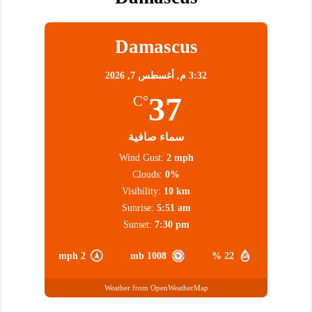
Damascus
3:32 م,
أغسطس 7, 2026
37
°C
سماء صافية
Wind Gust:
2 mph
Clouds:
0%
Visibility:
10 km
Sunrise:
5:51 am
Sunset:
7:30 pm
2 mph
1008 mb
22 %
Weather from OpenWeatherMap