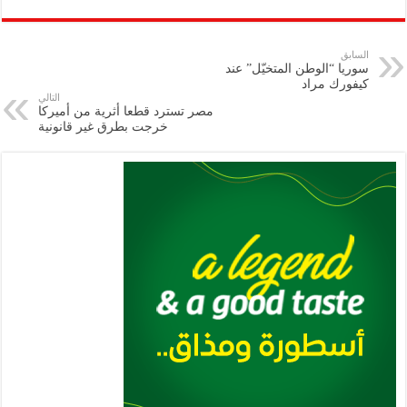
ar
ai
gr
at
nt
tt
eb
p
e
l
a
s
er
oo
y
السابق
سوريا “الوطن المتخيّل” عند
m
A
k
Li
كيفورك مراد
التالي
p
n
مصر تسترد قطعا أثرية من أميركا
خرجت بطرق غير قانونية
p
k