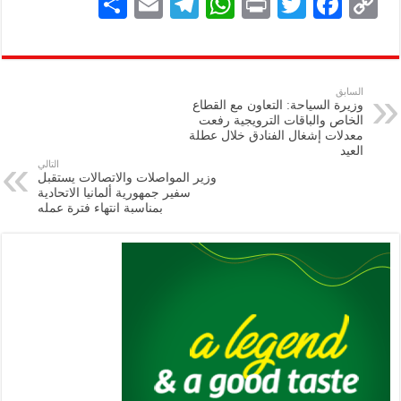
S
E
Te
W
P
T
F
C
h
m
le
h
ri
wi
ac
o
ar
ai
gr
at
nt
tt
eb
p
e
l
a
s
er
oo
y
السابق
وزيرة السياحة: التعاون مع القطاع
m
A
k
Li
الخاص والباقات الترويجية رفعت
معدلات إشغال الفنادق خلال عطلة
p
n
العيد
التالي
p
k
وزير المواصلات والاتصالات يستقبل
سفير جمهورية ألمانيا الاتحادية
بمناسبة انتهاء فترة عمله