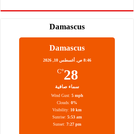
Damascus
Damascus
8:46 ص,
أغسطس 10, 2026
28
°C
سماء صافية
Wind Gust:
5 mph
Clouds:
0%
Visibility:
10 km
Sunrise:
5:53 am
Sunset:
7:27 pm