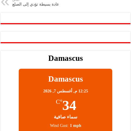
عادة بسيطة تؤدي إلى الصلع
p
k
Damascus
Damascus
12:25 م,
أغسطس 7, 2026
34
°C
سماء صافية
Wind Gust:
1 mph