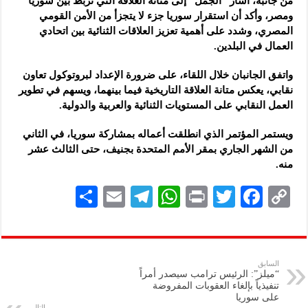
من جانبه، أشار “الجمل” إلى متانة العلاقة التي تربط بين سوريا
ومصر، وأكد أن استقرار سوريا جزء لا يتجزأ من الأمن القومي
المصري، وشدد على أهمية تعزيز العلاقات الثنائية بين اتحادي
العمال في البلدين.
واتفق الجانبان خلال اللقاء، على ضرورة الإعداد لبروتوكول تعاون
نقابي، يعكس متانة العلاقة التاريخية فيما بينهما، ويسهم في تطوير
العمل النقابي على المستويات الثنائية والعربية والدولية.
ويستمر المؤتمر الذي انطلقت أعماله بمشاركة سوريا، في الثاني
من الشهر الجاري بمقر الأمم المتحدة بجنيف، حتى الثالث عشر
منه.
S
E
Te
W
P
T
F
C
h
m
le
h
ri
wi
ac
o
ar
ai
gr
at
nt
tt
eb
p
e
l
a
s
er
oo
y
السابق
“ميلز”: الرئيس ترامب سيصدر أمراً
m
A
k
Li
تنفيذياً بإلغاء العقوبات المفروضة
على سوريا
p
n
التالي