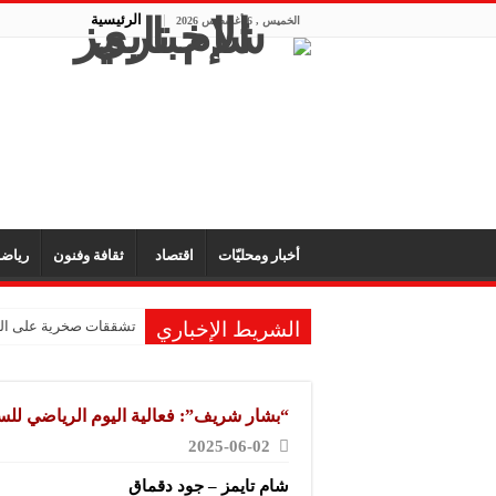
الرئيسية
الخميس , 6 أغسطس 2026
أخبار ومحليّات
اقتصاد
ثقافة وفنون
رياض
الشريط الإخباري
تشققات صخرية على الم
“الفركتوز” قد يعزز انت
تقنية روسية جديدة تكش
“بشار شريف”: فعالية اليوم الرياضي للسيد
الهلال يواجه النصر الس
2025-06-02
اجتماع طارئ للفيفا في
شام تايمز – جود دقماق