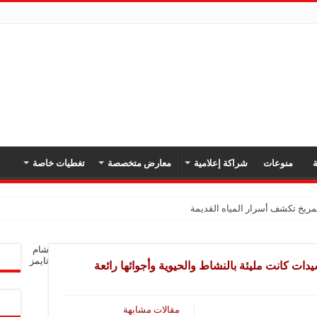
ة
منوعات
شراكة إعلامية
معارض متخصصة
تغطيات خاصة
ريخ تكشف أسرار المياه القديمة
شار سرطان المبيض بعد العلاج الكيميائي
شام
ف تسربات الغاز وتدعم سلامة شبكات النقل
تايمز
ات كانت مليئة بالنشاط والحيوية وأجوائها رائعة
عودي في نهائي بطولة اتحاد غرب آسيا للأندية لكرة القدم للسيدات
 المغرب
مقالات مشابهة