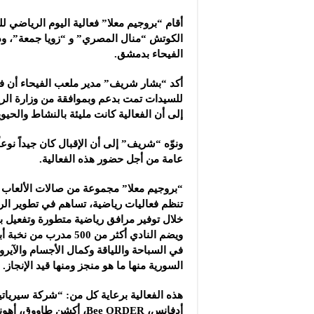
رسمياً.. برشلونة يعلن ت
أقام “بروجيم معلا” فعالية اليوم الرياضي 
المفكرة الثقافية في سوريا ليوم 
الكوتش “منال المصري” و “زويا جمعة”، 
ندوة في مهرجان دمشق 
الفيحاء بدمشق.
أكد “بشار شريف” مدير ملعب الفيحاء أن فع
للسيدات تمت بدعم وبموافقة من وزارة الري
إلى أن الفعالية كانت مليئة بالنشاط والحيوية
ونوّه “شريف” إلى أن الإقبال كان جيداً نوعا
عامة من أجل حضور هذه الفعالية.
“بروجيم معلا” مجموعة من صالات الألعاب 
تنظم فعاليات رياضية، تساهم في تطوير ال
خلال توفير مرافق رياضية متطورة وتفعيل ب
ويضم النادي أكثر من 500 
السورية منها ما هو منجز ومنها قيد الإنجاز.
هذه الفعالية برعاية كل من: “شركة سيريات
أدفانس، Bee ORDER، أكشن طاووق، أهونجي، شمس أكاديمي، PRINCETECT”.