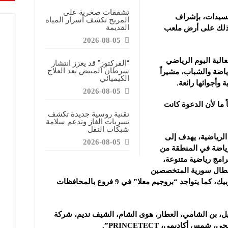
عاقده مع الموهبة البلجيكية جيسي بيسيو
تشققات صخرية على
للسيدات، بإشراف
المريخ تكشف أسرار المياه
الأربعاء الـ 5 من آب 2026
القديمة
وذلك على أرض ملعب
الدولي للشعر تستعرض مسيرة “سعاد الصباح” ودورها الثقافي
2026-08-05
الية اليوم الرياضي
“الفركتوز” قد يعزز انتشار
سرطان المبيض بعد العلاج
اضة والشباب، مشيراً
الكيميائي
 وأجوائها رائعة.
2026-08-05
ً ما لأن الدعوة كانت
تقنية روسية جديدة تكشف
تسربات الغاز وتدعم سلامة
شبكات النقل
الرياضية، يهدف إلى
2026-08-05
رياضة في المنطقة من
رامج رياضية متنوعة،
مدرب من نخبة أبطال سورية المتخصصين
في السباحة واللياقة وكمال الأجسام والآيروبيك، كما يتواجد “بروجيم معلا” في 9 فروع بالمحافظات
يل، بن الشامي، العطار، هوى الشام، الشيف نديم، شركة