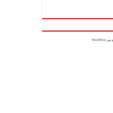
Weather from OpenWeatherMap
م من
WordPress