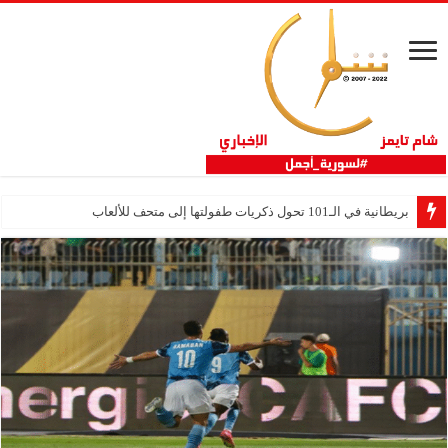
بريطانية في الـ101 تحول ذكريات طفولتها إلى متحف للألعاب