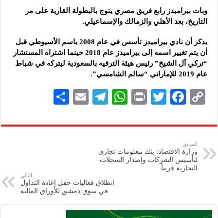
وبات بيراميدز رابع فريق مصري يتوج بالبطولة القارية على مر
التاريخ، بعد الأهلي والزمالك والإسماعيلي.
يذكر أن نادي بيراميدز تأسس في عام 2008 باسم الأسيوطي قبل
أن يتم تغيير اسمه إلى بيراميدز عام 2018 حينما اشتراه المستشار
“تركي آل الشيخ” رئيس هيئة الترفيه بالسعودية ليتركه في شباط
عام 2019 للإماراتي “سالم الشامسي”.
S
E
Te
W
P
T
F
C
h
m
le
h
ri
wi
ac
o
ar
ai
gr
at
nt
tt
eb
p
e
l
a
s
er
oo
y
السابق
وزارة الاقتصاد: بنك معلومات تجاري
m
A
k
Li
لتأسيس الشركات وإصدار السجلات
التجارية قريباً
p
n
التالي
انطلاق فعاليات حفل إعادة التداول
p
k
في سوق دمشق للأوراق المالية