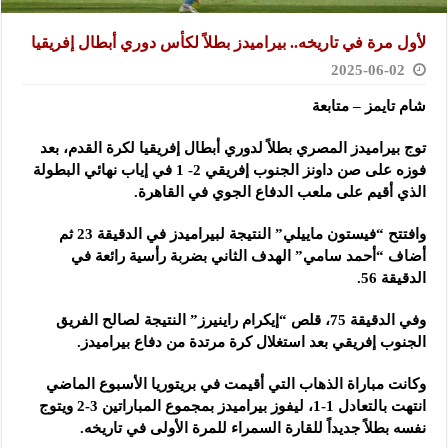
لأول مرة في تاريخه.. بيراميدز بطلاً لكأس دوري أبطال إفريقيا
2025-06-02
شام تايمز – متابعة
توج بيراميدز المصري بطلاً لدوري أبطال إفريقيا لكرة القدم، بعد
فوزه على صن داونز الجنوب إفريقي 2- 1 في إياب نهائي البطولة
الذي أقيم على ملعب الدفاع الجوي في القاهرة.
وافتتح “فيستون ماييلي” النتيجة لبيراميدز في الدقيقة 23 ثم
أضاف “أحمد سامي” الهدف الثاني بضربة رأسية رائعة في
الدقيقة 56.
وفي الدقيقة 75، قلص “إيكرام راينيرز” النتيجة لصالح الفريق
الجنوب إفريقي بعد استغلال كرة مرتدة من دفاع بيراميدز.
وكانت مباراة الذهاب التي أقيمت في بريتوريا الأسبوع الماضي
انتهت بالتعادل 1-1، ليفوز بيراميدز بمجموع المباراتين 3-2 ويتوج
نفسه بطلاً جديداً للقارة السمراء للمرة الأولى في تاريخه.