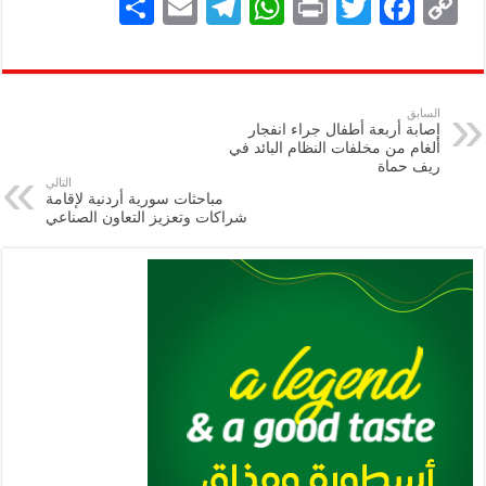
S
E
Te
W
P
T
F
C
h
m
le
h
ri
wi
ac
o
ar
ai
gr
at
nt
tt
eb
p
e
l
a
s
er
oo
y
السابق
إصابة أربعة أطفال جراء انفجار
m
A
k
Li
ألغام من مخلفات النظام البائد في
ريف حماة
p
n
التالي
مباحثات سورية أردنية لإقامة
p
k
شراكات وتعزيز التعاون الصناعي