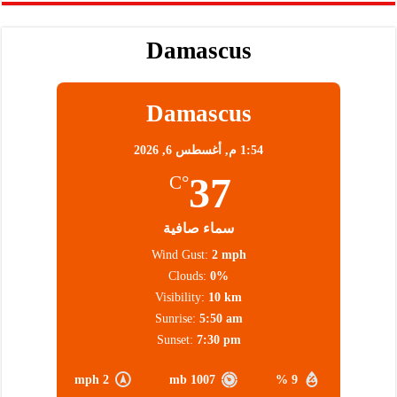
Damascus
Damascus
1:54 م,
أغسطس 6, 2026
37
°C
سماء صافية
Wind Gust:
2 mph
Clouds:
0%
Visibility:
10 km
Sunrise:
5:50 am
Sunset:
7:30 pm
2 mph
1007 mb
9 %