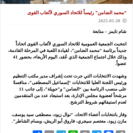
“محمد الضامن” رئيساً للاتحاد السوري لألعاب القوى
2025-05-28
شام تايمز – متابعة
انتخبت الجمعية العمومية للاتحاد السوري لألعاب القوى اتحاداً
جديداً برئاسة “محمد الضامن”، لقيادة اللعبة
في المرحلة القادمة،
وذلك خلال اجتماع الجمعية الذي عُقد، اليوم الأربعاء، بحضور 41
عضواً.
وشهدت الانتخابات التي جرت تحت إشراف مدير مكتب التنظيم
ورئيس اللجنة العليا للانتخابات “إسماعيل المصطفى”، منافسةً
على منصب الرئاسة بين “الضامن” و”حويلة”، إلى جانب 11
مرشحاً لعضوية مجلس الإدارة، بعد استبعاد عدد من المتقدمين
لعدم استيفائهم شروط الترشح.
وفاز بانتخابات أعضاء الاتحاد، “نوال زيود، مصطفى سيد يوسف،
مازن زيود، معتصم سيجري، فاروق أبو الريش، وبسام الشاطر”.