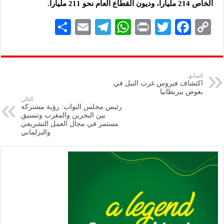
الخاص 214 ملياراً، وديون القطاع العام نحو 211 ملياراً.
S
E
Te
W
P
T
F
C
h
m
le
h
ri
wi
ac
o
ar
ai
gr
at
nt
tt
eb
p
e
l
a
s
er
oo
y
السابق
اكتشاف فيروس غرب النيل في
m
A
k
Li
بعوض ببريطانيا
التالي
p
n
رئيس مجلس النواب: رؤية مشتركة
بين البحرين والمغرب وتنسيق
p
k
مستمر في مجال العمل التشريعي
والبرلماني