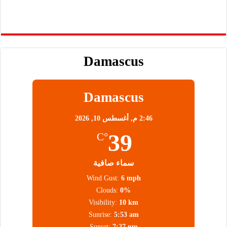
Damascus
Damascus
2:46 م,
أغسطس 10, 2026
39
°C
سماء صافية
Wind Gust:
6 mph
Clouds:
0%
Visibility:
10 km
Sunrise:
5:53 am
Sunset:
7:27 pm