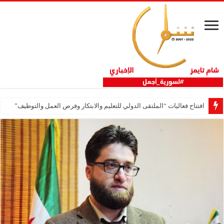
افتتاح فعاليات “الملتقى الدولي للتعليم والابتكار وفرص العمل والتوظيف”