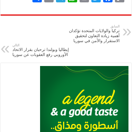
h
m
le
h
ri
wi
ac
o
ar
ai
gr
at
nt
tt
eb
p
e
l
a
s
er
oo
y
السابق
تركيا والولايات المتحدة تؤكدان
m
A
k
Li
أهمية زيادة التعاون لتحقيق
الاستقرار والأمن في سوريا
p
n
التالي
إيطاليا وبولندا ترحبان بقرار الاتحاد
p
k
الأوروبي رفع العقوبات عن سوريا