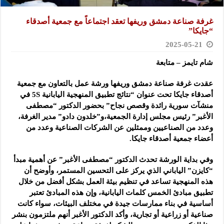
غرفة صناعة دمشق وريفها تعقد اجتماعاً مع جمعية أصدقاء
“جايكا”
2025-05-21
شام تايمز – متابعة
عقدت غرفة صناعة دمشق وريفها ورشة عمل بالتعاون مع جمعية
أصدقاء جايكا تحت عنوان “نتائج تطبيق المنهجية اليابانية 5S في
منشآت سورية رائدة وقصص نجاح” بحضور الدكتور “مصطفى
الأغبر” رئيس مجلس إدارة الجمعية،و”خلدون دادو” مدير الغرفة،
وعدد من الصناعيين وممثلين عن الشركات الصناعية وعدد من
أعضاء جمعية أصدقاء جايكا.
وفي بداية الورشة تحدث الدكتور “مصطفى الأغبر” عن أهمية مبدأ
“كايزن” الياباني الذي يركز على التحسين المستمر، وأوضح أن
هذه المنهجية تساعد في تنظيم بيئة العمل بشكل أفضل من خلال
تطبيق مبادئ الخمس كلمات اليابانية، وإن هذه المبادئ تعتبر
أساسية في بناء ممارسات جيدة في مختلف البيئات، سواء كانت
صناعية أو زراعية أو تجارية، وأكد الدكتور الأغبر أنهم ملتزمون بنشر