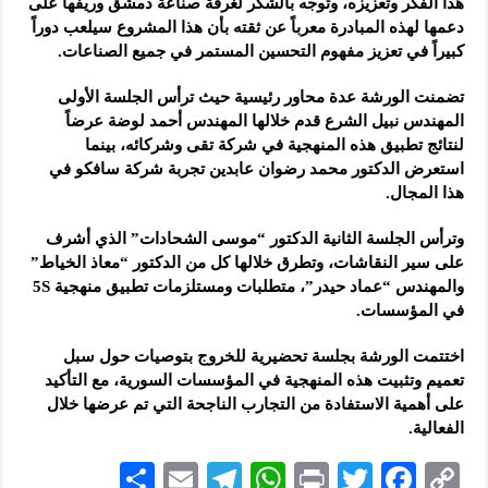
هذا الفكر وتعزيزه، وتوجه بالشكر لغرفة صناعة دمشق وريفها على
دعمها لهذه المبادرة معرباً عن ثقته بأن هذا المشروع سيلعب دوراً
كبيراً في تعزيز مفهوم التحسين المستمر في جميع الصناعات.
تضمنت الورشة عدة محاور رئيسية حيث ترأس الجلسة الأولى
المهندس نبيل الشرع قدم خلالها المهندس أحمد لوضة عرضاً
لنتائج تطبيق هذه المنهجية في شركة تقى وشركائه، بينما
استعرض الدكتور محمد رضوان عابدين تجربة شركة سافكو في
هذا المجال.
وترأس الجلسة الثانية الدكتور “موسى الشحادات” الذي أشرف
على سير النقاشات، وتطرق خلالها كل من الدكتور “معاذ الخياط”
والمهندس “عماد حيدر”، متطلبات ومستلزمات تطبيق منهجية 5S
في المؤسسات.
اختتمت الورشة بجلسة تحضيرية للخروج بتوصيات حول سبل
تعميم وتثبيت هذه المنهجية في المؤسسات السورية، مع التأكيد
على أهمية الاستفادة من التجارب الناجحة التي تم عرضها خلال
الفعالية.
S
E
Te
W
P
T
F
C