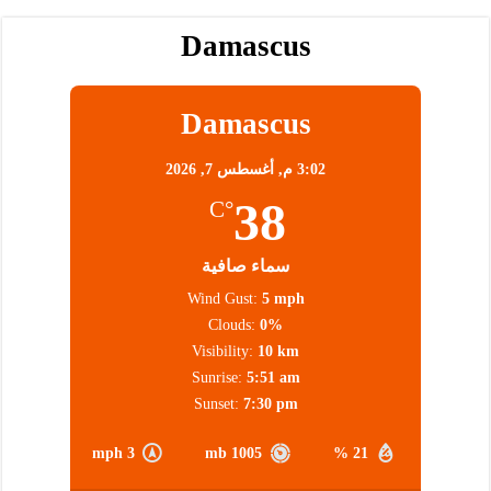
Damascus
Damascus
3:02 م,
أغسطس 7, 2026
38
°C
سماء صافية
Wind Gust:
5 mph
Clouds:
0%
Visibility:
10 km
Sunrise:
5:51 am
Sunset:
7:30 pm
3 mph
1005 mb
21 %