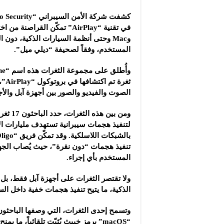
في تقنية “AirPlay” تمكّن القراص
وMac وحتى أنظمة السيارات الذكية، دون 
المستخدم، وفقاً لصحيفة “ديلي ميل”.
ثغرة 
الصوت والفيديو والصور بين أجهزة آبل والأج
ومن بين هذ
لتنفيذ هجمات سيبرانية تستهدف مليارات ال
تنفيذ هجمات “دون نقرة”، حيث يُصاب الجه
المستخدم بأي إجراء.
الذكية، ما يتيح تنفيذ هجمات خفية داخل ال
“macOS” برمز خبيث يُثبّت تلقائياً، ما يمنح القراصنة القدرة على التحكم بالجهاز عن بُعد.