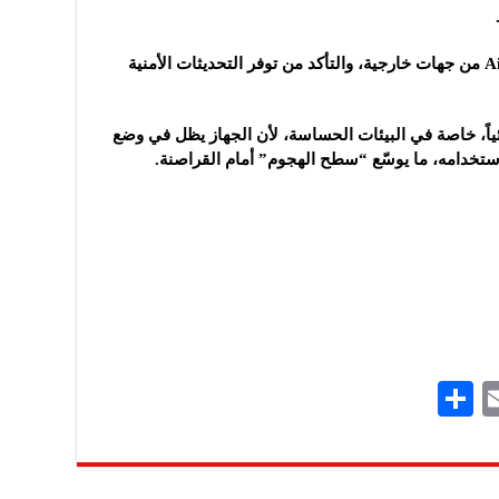
مراجعة الشركات المصنعة لأجهزة AirPlay من جهات خارجية، والتأكد من توفر التحديثات الأمنية
صي Oligo بتعطيل ميزة AirPlay نهائياً، خاصة في البيئات الحساسة، لأن الجهاز يظل في وضع
S
E
h
m
ar
ai