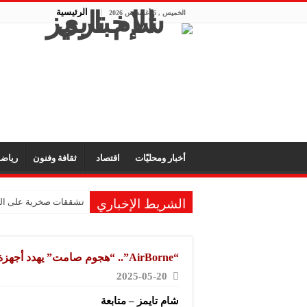
الرئيسية
الخميس , 6 أغسطس 2026
أخبار ومحليّات
اقتصاد
ثقافة وفنون
رياض
الشريط الإخباري
تشققات صخرية على الم
“AirBorne”.. “هجوم صامت” يهدد أجهزة آبل حول العالم
2025-05-20
شام تايمز – متابعة