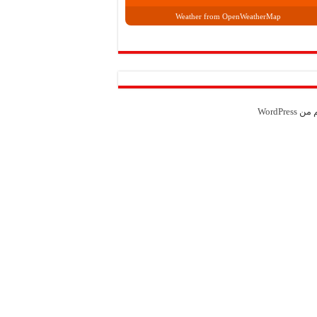
Weather from OpenWeatherMap
م من
WordPress