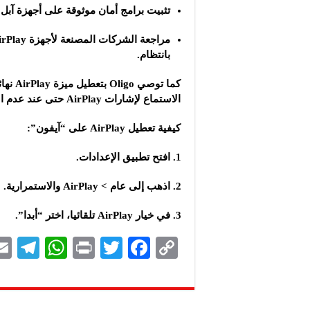
تثبيت برامج أمان موثوقة على أجهزة آبل.
بانتظام.
كما تو
الاستماع لإشارات AirPlay حتى عند عدم استخدامه، ما يوسّع “سطح الهجوم” أمام القراصنة.
كيفية تعطيل AirPlay على “آيفون”:
افتح تطبيق الإعدادات.
اذهب إلى عام > AirPlay والاستمرارية.
في خيار AirPlay تلقائيا، اختر “أبدا”.
Te
W
P
T
F
C
le
h
ri
wi
ac
o
gr
at
nt
tt
eb
p