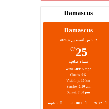
Damascus
Damascus
5:32 ص,
أغسطس 6, 2026
25
°C
سماء صافية
Wind Gust:
5 mph
Clouds:
0%
Visibility:
10 km
Sunrise:
5:50 am
Sunset:
7:30 pm
3 mph
1011 mb
22 %