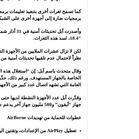
كما تسمح ثغرات أخرى بتنفيذ تعليمات برمجي
برمجيات ضارة إلى أجهزة أخرى على الشبكة
18.4″، لسد هذه الثغرات.
نظراً لاحتمال عدم تلقيها تحديثات أمنية من
العامة التي تشهد اتصال عدد كبير من الأجه
جهاز “آيفون” و500 مليون جهاز آخر يدعم AirPlay، ما يعكس حجم الخطر الذي تمثله هذه الثغرات.
خطوات للحماية من تهديدات AirBorne
تعطيل AirPlay من الإعدادات، وتقنين الوصول ليشمل “المستخدم الحالي” فقط.