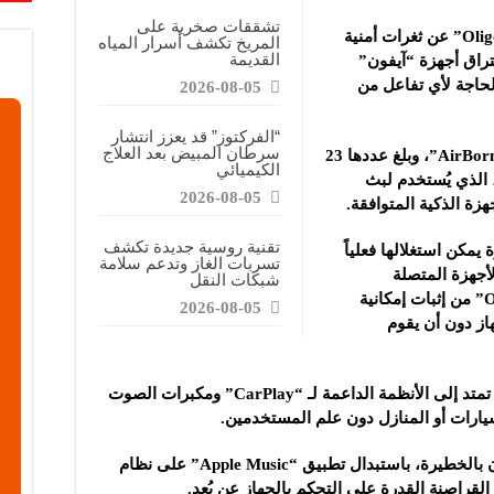
تشققات صخرية على
كشفت شركة الأمن السيبراني “Oligo Security” عن ثغرات أمنية
المريخ تكشف أسرار المياه
القديمة
نة من اختراق أجهزة “آيفون”
الحاجة لأي تفاعل من
2026-08-05
“الفركتوز” قد يعزز انتشار
سرطان المبيض بعد العلاج
وأُطلق على مجموعة الثغرات هذه اسم “AirBorne”، وبلغ عددها 23
الكيميائي
تم اكتشافها في بروتوكول “AirPlay”، الذي يُستخدم لبث
2026-08-05
هزة الذكية المتوافقة.
تقنية روسية جديدة تكشف
ه الثغرات، حدد الباحثون 17 ثغرة يمكن استغلالها فعلياً
تسربات الغاز وتدعم سلامة
أجهزة المتصلة
شبكات النقل
بالشبكات اللاسلكية. وقد تمكّن فريق “Oligo” من إثبات إمكانية
2026-08-05
از دون أن يقوم
ولا تقتصر الثغرات على أجهزة آبل فقط، بل تمتد إلى الأنظمة الداعمة لـ “CarPlay” ومكبرات الصوت
سيارات أو المنازل دون علم المستخدمين.
وتسمح إحدى الثغرات، التي وصفها الباحثون بالخطيرة، باستبدال تطبيق “Apple Music” على نظام