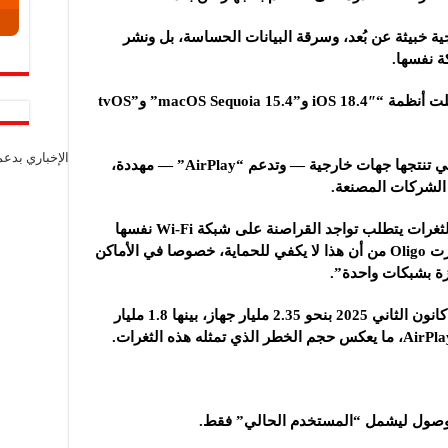
ة خبيثة عن بُعد، وسرقة البيانات الحساسة، بل ونشر
 نفسها.
وأصدرت آبل تحديثات أمنية في 31 آذار شملت أنظمة “iOS 18.4″ و”macOS Sequoia 15.4” و”tvOS
الإخباري بدع
لكن لا تزال عشرات الملايين من الأجهزة التي تنتجها جهات خارجية — وتدعم “AirPlay” — مهددة،
 الشركات المصنعة.
وقال متحدث باسم آبل: إن “استغلال هذه الثغرات يتطلب تواجد القراصنة على شبكة Wi-Fi نفسها
الخاصة بالجهاز المستهدف. ورغم ذلك، حذّرت Oligo من أن هذا لا يكفي للحماية، خصوصا في الأماكن
زة بشبكات واحدة”.
وقدّرت آبل عدد الأجهزة النشطة لديها حتى كانون الثاني 2025 بنحو 2.35 مليار جهاز، بينها 1.8 مليار