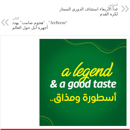
e
l
a
s
er
oo
y
السابق
غداً الأربعاء استئناف الدوري الممتاز
m
A
k
Li
لكرة القدم
التالي
p
n
“AirBorne”.. “هجوم صامت” يهدد
أجهزة آبل حول العالم
p
k