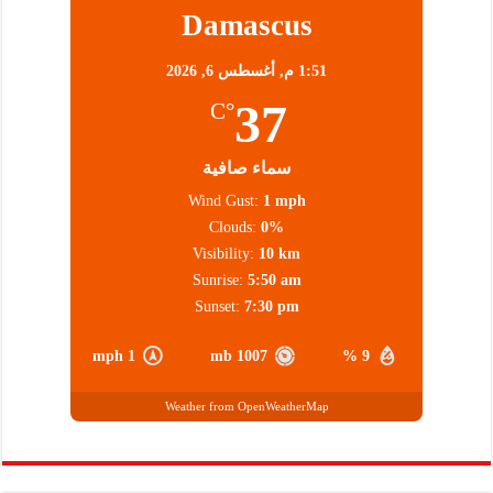
Damascus
1:51 م,
أغسطس 6, 2026
37
°C
سماء صافية
Wind Gust:
1 mph
Clouds:
0%
Visibility:
10 km
Sunrise:
5:50 am
Sunset:
7:30 pm
1 mph
1007 mb
9 %
Weather from OpenWeatherMap