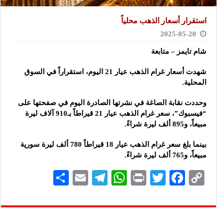
استقرار أسعار الذهب محلياً
2025-05-20
شام تايمز – متابعة
شهدت أسعار غرام الذهب عيار 21 اليوم، استقراراً في السوق
المحلية.
وحددت نقابة الصاغة في نشرتها الصادرة اليوم في صفحتها على
“فيسبوك”، سعر غرام الذهب عيار 21 قيراطاً بـ910 آلاف ليرة
مبيعاً، و895 ألف ليرة شراءً.
بينما بلغ سعر غرام الذهب عيار 18 قيراطاً 780 ألف ليرة سورية
مبيعاً، و765 ألف ليرة شراءً.
S
E
Te
W
P
T
F
C
h
m
le
h
ri
wi
ac
o
ar
ai
gr
at
nt
tt
eb
p