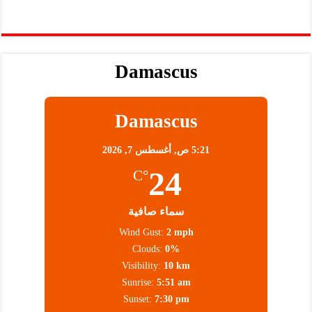
Damascus
Damascus
5:21 ص,
أغسطس 7, 2026
24
°C
سماء صافية
Wind Gust:
2 mph
Clouds:
0%
Visibility:
10 km
Sunrise:
5:51 am
Sunset:
7:30 pm