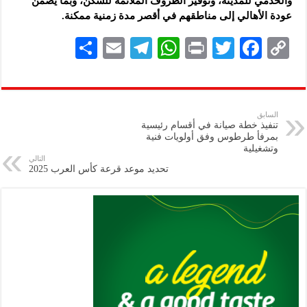
والخدمي للمدينة، وتوفير الظروف الملائمة للسكن، وبما يضمن
عودة الأهالي إلى مناطقهم في أقصر مدة زمنية ممكنة.
S
E
Te
W
P
T
F
C
h
m
le
h
ri
wi
ac
o
ar
ai
gr
at
nt
tt
eb
p
e
l
a
s
er
oo
y
السابق
تنفيذ خطة صيانة في أقسام رئيسية
m
A
k
Li
بمرفأ طرطوس وفق أولويات فنية
وتشغيلية
p
n
التالي
تحديد موعد قرعة كأس العرب 2025
p
k