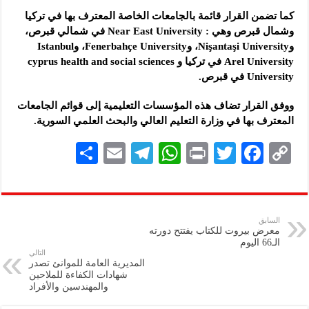
كما تضمن القرار قائمة بالجامعات الخاصة المعترف بها في تركيا
وشمال ‏قبرص وهي : ‏Near East University‏ في شمالي قبرص،
وNişantaşi ‎University، وFenerbahçe University، وIstanbul
Arel ‎University‏ في تركيا و ‏cyprus health and social sciences
‎University‏ ‏في قبرص. ‏
ووفق القرار تضاف هذه المؤسسات التعليمية إلى قوائم الجامعات
المعترف ‏بها في وزارة التعليم العالي والبحث العلمي السورية.‏
S
E
Te
W
P
T
F
C
h
m
le
h
ri
wi
ac
o
ar
ai
gr
at
nt
tt
eb
p
e
l
a
s
er
oo
y
السابق
معرض بيروت للكتاب يفتتح دورته
m
A
k
Li
الـ66 اليوم
التالي
p
n
المديرية العامة للموانئ تصدر
شهادات الكفاءة للملاحين
p
k
والمهندسين والأفراد