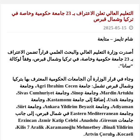
التعليم العالي تعلن الاعتراف بـ 23 جامعة حكومية وخاصة في
تركيا وشمال ‏قبرص
2025-05-15
شام تايمز – متابعة
أصدرت وزارة التعليم العالي والبحث العلمي قراراً تضمن الاعتراف
بـ 23 ‏جامعة حكومية وخاصة، في تركيا وشمال قبرص، وفقاً لوكالة
“سانا”.
وجاء في قرار الوزارة أن الجامعات ‏الحكومية المعترف بها بتركيا
وشمال قبرص تشمل: جامعة ‏Agri Ibrahim ‎Cecen، وجامعة
‏Mardin Artuklu، وجامعة ‏Sinop، وجامعة ‏Sivas ‎Cumhuriyet،
وجامعة ‏Usak، إضافةً إلى جامعة ‏Kastamonu، ‏وجامعة
‏Adiyaman، وجامعة ‏Ankara Yildirim Beyazit، وجامعة ‏Siirt،
وجامعة ‏Eastern Mediterranean‏ في شمال قبرص، إلى جانب
‏جامعات ‏Giresun، ‏Anadolu، ‏Izmir Katip Celebi، ‏Erzincan
‎Binali Yildirim، ‏Karamanoğlu Mehmetbey، ‏Kilis 7 Aralik،