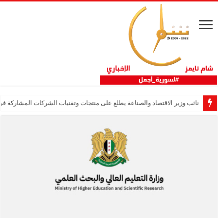
نائب وزير الاقتصاد والصناعة يطلع على منتجات وتقنيات الشركات المشاركة في “ثلاثية 