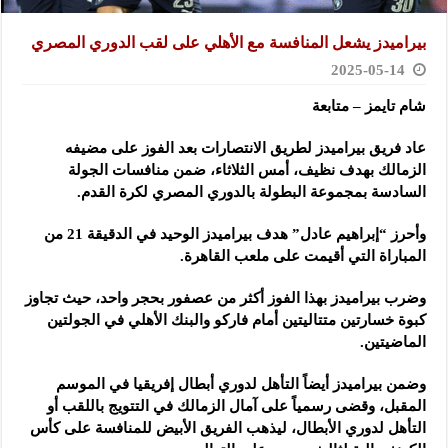
بيراميدز يشعل المنافسة مع الأهلي على لقب الدوري المصري
2025-05-14
شام تايمز – متابعة
عاد فريق بيراميدز لطريق الانتصارات بعد الفوز على مضيفه
الزمالك بهدف نظيف، أمس الثلاثاء، ضمن منافسات الجولة
السادسة بمجموعة البطولة بالدوري المصري لكرة القدم.
وأحرز “إبراهيم عادل” هدف بيراميدز الوحيد في الدقيقة 21 من
المباراة التي أقيمت على ملعب القاهرة.
وضرب بيراميدز بهذا الفوز أكثر من عصفور بحجر واحد، حيث تجاوز
كبوة خسارتين متتاليتين أمام فاركو والبنك الأهلي في الجولتين
الماضيتين.
وضمن بيراميدز أيضاً التأهل لدوري أبطال إفريقيا في الموسم
المقبل، وقضى رسمياً على آمال الزمالك في التتويج باللقب أو
التأهل لدوري الأبطال، ليذهب الفريق الأبيض للمنافسة على كأس