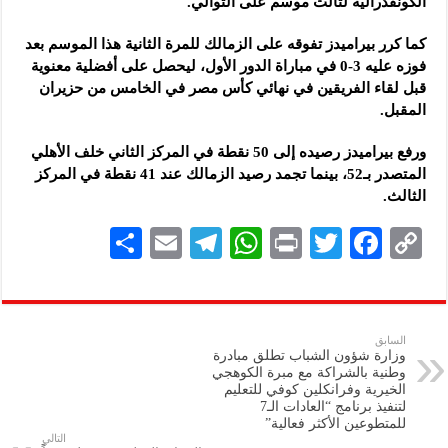
الكونفدرالية لثالث موسم على التوالي.
كما كرر بيراميدز تفوقه على الزمالك للمرة الثانية هذا الموسم بعد
فوزه عليه 3-0 في مباراة الدور الأول، ليحصل على أفضلية معنوية
قبل لقاء الفريقين في نهائي كأس مصر في الخامس من حزيران
المقبل.
ورفع بيراميدز رصيده إلى 50 نقطة في المركز الثاني خلف الأهلي
المتصدر بـ52، بينما تجمد رصيد الزمالك عند 41 نقطة في المركز
الثالث.
S
E
Te
W
P
T
F
C
h
m
le
h
ri
wi
ac
o
ar
ai
gr
at
nt
tt
eb
p
e
l
a
s
er
oo
y
السابق
وزارة شؤون الشباب تطلق مبادرة
m
A
k
Li
وطنية بالشراكة مع مبرة الكوهجي
الخيرية وفرانكلين كوفي للتعليم
p
n
لتنفيذ برنامج “العادات الـ7
للمتطوعين الأكثر فعالية”
p
k
التالي