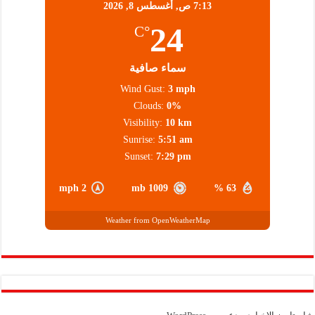
7:13 ص,
أغسطس 8, 2026
24
°C
سماء صافية
Wind Gust:
3 mph
Clouds:
0%
Visibility:
10 km
Sunrise:
5:51 am
Sunset:
7:29 pm
2 mph
1009 mb
63 %
Weather from OpenWeatherMap