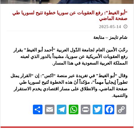
“أبو الغيط”: رفع العقوبات عن سوريا خطوة تتيح لسوريا طي
صفحة الماضي
2025-05-14
شام تايمز – متابعة
رحّبَ الأمين العام لجامعة الدّول العربية “أحمد أبو الغيط” بقرار
رفع العقوبات الأمريكية عن سوريا، مشيداً بالدور الذي لعبته
المملكة
العربية السعودية في هذا المسار.
وقال “أبو الغيط” في تغريدة عبر منصة “اكس”: إن “القرار يمثل
تطوراً إيجابياً مهماً”، مؤكداً أنَ هذه الخطوة تُتيح لسوريا طي
صفحة الماضي، والانطلاق على مسار اقتصادي يخدم الاستقرار
والتنمية.
S
E
Te
W
P
T
F
C
h
m
le
h
ri
wi
ac
o
ar
ai
gr
at
nt
tt
eb
p