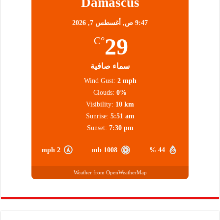
Damascus
9:47 ص,
أغسطس 7, 2026
29
°C
سماء صافية
Wind Gust:
2 mph
Clouds:
0%
Visibility:
10 km
Sunrise:
5:51 am
Sunset:
7:30 pm
2 mph
1008 mb
44 %
Weather from OpenWeatherMap