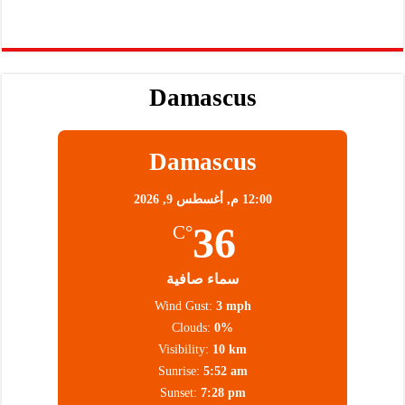
Damascus
Damascus
12:00 م,
أغسطس 9, 2026
36
°C
سماء صافية
Wind Gust:
3 mph
Clouds:
0%
Visibility:
10 km
Sunrise:
5:52 am
Sunset:
7:28 pm