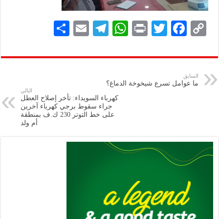
S
E
Te
W
P
T
F
C
h
m
le
h
ri
wi
ac
o
ar
ai
gr
at
nt
tt
eb
p
e
l
a
s
er
oo
y
السابق
ما عوامل تسرع شيخوخة الدماغ؟
m
A
k
Li
التالي
كهرباء السويداء: تأخر إصلاح العطل
p
n
جراء سقوط برجي كهرباء آخرين
على خط التوتر 230 ك.ف بمنطقة
p
k
أم ولد