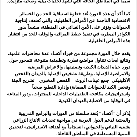
سيما في المناطق الجافة التي تشهد تحديات بيئية وصحية متزايدة.
كما أكد أن هذه الدورة تُعد خطوة استباقية للحد من الخسائر
الاقتصادية الناجمة عن الأمراض الطفيلية، والتي تُضعف إنتاجية
الحيوانات وتؤثر على الأمن الغذائي في المنطقة، مشيداً بدور
الكوادر البيطرية في تنفيذ خطط المراقبة والوقاية للحد من انتشار
هذه الأمراض الطفيلية.
يقدم خلال الدورة مجموعة من خبراء أكساد عدة محاضرات علمية،
ونتائج ابحاث تتناول مواضيع نظرية وتطبيقية متنوعة، تتمحور حول
دورة حياة الديدان الكبدية وتصنيفها، والاعراض المرضية
والامراضية للإصابة، وطريقة تشخيص الإصابة بالديدان (الفحص
الاكلينيكي- جمع عينات الروث – الفحص المخبري – تشريح الجثة
وفحص الكبد للحيوانات المصابة) وإدارة القطيع صحياً
واستراتيجيات مكافحة الطفيليات الداخلية للمجترات، ودور المناعة
في الوقاية من الاصابة بالديدان الكبدية.
يُذكر أن “أكساد” يُنفذ سلسلة من الدورات والبرامج التدريبية
والبحثية لدعم الدول العربية في مواجهة تحديات الانتاج الزراعي
بشقيه النباتي والحيواني، انسجاماً مع أهدافه الاستراتيجية لتحقيق
التنمية المستدامة في المناطق القاحلة.