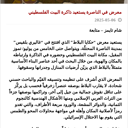
معرض في الناصرة يستعيد ذاكرة البيت الفلسطيني
2025-05-06
شام تايمز – متابعة
يستعيد معرض “حكايا البلاط” الذي افتتح في “غاليري بلقيس”
بمدينة الناصرة المحتلّة، ويتواصل حتى الخامس من يوليو/ تموز
المقبل، مكانة البيت الفلسطيني وحضوره في الذاكرة وارتباطه
بالمكان والهوية، من خلال البحث في أحد عناصر البناء الأساسية
متمثلاً بالبلاط الذي يزيّن أرضيات المنازل وجدرانها وسقوفها.
المعرض الذي أشرف على تنظيمه وتنسيقه القيّم والباحث حسني
شحادة، لا يقارب البلاط بوصفه عنصراً زخرفياً فحسب بل يركّز
على تناقل نقوش جمالية من جيل إلى آخر، وتراكمها بوصفها جزءاً
من التراث العربي الإسلامي ومنها الأشكال الهندسية كالنجوم
الثمانية، والدوائر المشعة، والورود مربعة الأطراف، والتي تغدو
رمزاً لأصلانية المكان وأهله في مواجهة محاولات المحو والطمس
التي يقوم بها الاحتلال الإسرائيلي.