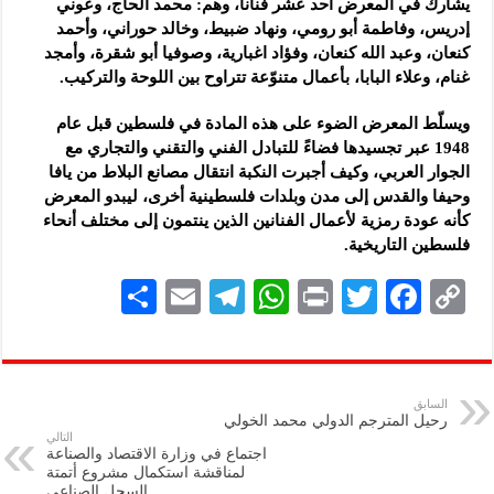
يشارك في المعرض أحد عشر فناناً، وهم: محمد الحاج، وعوني
إدريس، وفاطمة أبو رومي، ونهاد ضبيط، وخالد حوراني، وأحمد
كنعان، وعبد الله كنعان، وفؤاد اغبارية، وصوفيا أبو شقرة، وأمجد
غنام، وعلاء البابا، بأعمال متنوّعة تتراوح بين اللوحة والتركيب.
ويسلّط المعرض الضوء على هذه المادة في فلسطين قبل عام
1948 عبر تجسيدها فضاءً للتبادل الفني والتقني والتجاري مع
الجوار العربي، وكيف أجبرت النكبة انتقال مصانع البلاط من يافا
وحيفا والقدس إلى مدن وبلدات فلسطينية أخرى، ليبدو المعرض
كأنه عودة رمزية لأعمال الفنانين الذين ينتمون إلى مختلف أنحاء
فلسطين التاريخية.
S
E
Te
W
P
T
F
C
h
m
le
h
ri
wi
ac
o
ar
ai
gr
at
nt
tt
eb
p
e
l
a
s
er
oo
y
السابق
رحيل المترجم الدولي محمد الخولي
m
A
k
Li
التالي
اجتماع في وزارة الاقتصاد والصناعة
p
n
لمناقشة استكمال مشروع أتمتة
السجل الصناعي