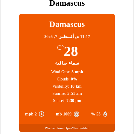
Damascus
Damascus
11:17 م,
أغسطس 7, 2026
28
°C
سماء صافية
Wind Gust:
3 mph
Clouds:
0%
Visibility:
10 km
Sunrise:
5:51 am
Sunset:
7:30 pm
2 mph
1009 mb
53 %
Weather from OpenWeatherMap