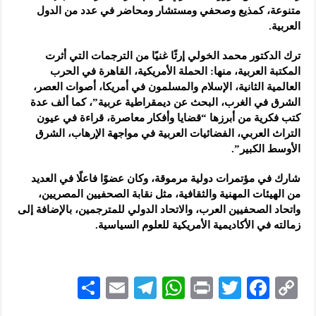
متنوعة، كمذيع وصحفي ومستشار ومحاضر في عدد من الدول
العربية.
ترك الدكتور محمد الخولي إرثًا غنيًا من الترجمات التي أثرت
المكتبة العربية، منها: الحملة الأمريكية، القاهرة في الحرب
العالمية الثانية، الإسلام والمسلمون في أمريكا، أصوات العصر،
الشرق في الغرب، البحث عن ديمقراطية عربية”، كما ألف عدة
كتب فكرية من أبرزها “قضايا وأفكار معاصرة، قراءة في عيون
التراث العربي، الفضائيات العربية في مواجهة الإرهاب، الشرق
الأوسط الكبير”.
شارك في مؤتمرات دولية مرموقة، وكان عضوًا فاعلًا في العديد
من الهيئات المهنية والثقافية، مثل نقابة الصحفيين المصريين،
واتحاد الصحفيين العرب، والاتحاد الدولي للمترجمين، بالإضافة إلى
زمالته في الأكاديمية الأمريكية للعلوم السياسية.
S
E
Te
W
P
T
F
C
h
m
le
h
ri
wi
ac
o