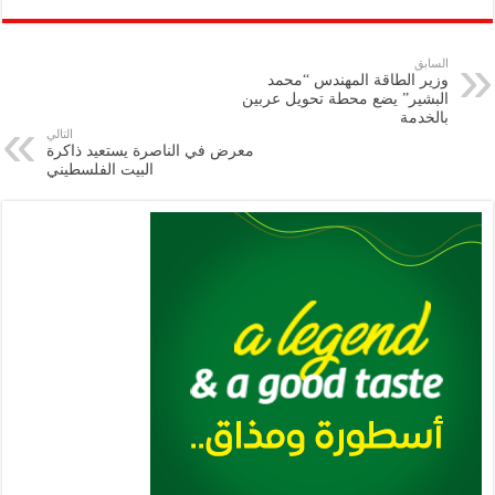
ar
ai
gr
at
nt
tt
eb
p
e
l
a
s
er
oo
y
السابق
وزير الطاقة المهندس “محمد
m
A
k
Li
البشير” يضع محطة تحويل عربين
بالخدمة
p
n
التالي
معرض في الناصرة يستعيد ذاكرة
p
k
البيت الفلسطيني