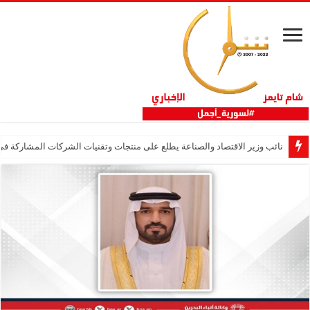
نائب وزير الاقتصاد والصناعة يطلع على منتجات وتقنيات الشركات المشاركة في “ثلاثية 