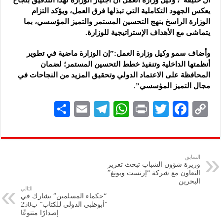
يعكس الجهود التكاملية التي تبذلها فرق العمل، ويؤكد التزام
الوزارة الراسخ بنهج التحسين المستمر والتميز المؤسسي، بما
يتماشى مع الأهداف الإستراتيجية للوزارة.
وأضاف سمو وكيل وزارة العمل:”إن الوزارة ماضية في تطوير
أنظمتها الداخلية وتنفيذ خطط التحسين المستمر؛ لضمان
المحافظة على الاعتماد الدولي وتحقيق المزيد من النجاحات في
مجال التميز المؤسسي”.
S
E
Te
W
P
T
F
C
h
m
le
h
ri
wi
ac
o
ar
ai
gr
at
nt
tt
eb
p
e
l
a
s
er
oo
y
السابق
وزيرة شؤون الشباب تبحث تعزيز
m
A
k
Li
التعاون مع شركة “إرنست ويونغ”
البحرين
p
n
التالي
“حكماء المسلمين” يشارك في
p
k
“أبوظبي الدولي للكتاب” ب250
إصدارًا متنوعًا