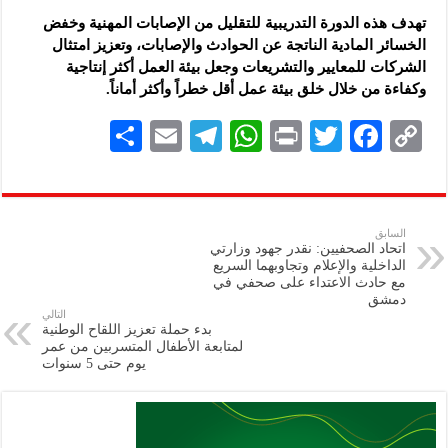
تهدف هذه الدورة التدريبية للتقليل من الإصابات المهنية وخفض
الخسائر المادية الناتجة عن الحوادث والإصابات، وتعزيز امتثال
الشركات للمعايير والتشريعات وجعل بيئة العمل أكثر إنتاجية
وكفاءة من خلال خلق بيئة عمل أقل خطراً وأكثر أماناً.
S
E
Te
W
P
T
F
C
h
m
le
h
ri
wi
ac
o
ar
ai
gr
at
nt
tt
eb
p
e
l
a
s
er
oo
y
السابق
اتحاد الصحفيين: نقدر جهود وزارتي
m
A
k
Li
الداخلية والإعلام وتجاوبهما السريع
مع ‏حادث الاعتداء على صحفي في
p
n
دمشق
التالي
p
k
بدء حملة تعزيز اللقاح الوطنية
لمتابعة ‏الأطفال المتسربين من عمر
يوم حتى 5 سنوات