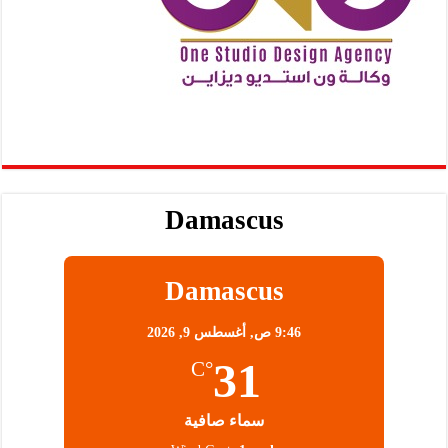
Damascus
Damascus
9:46 ص,
أغسطس 9, 2026
31
°C
سماء صافية