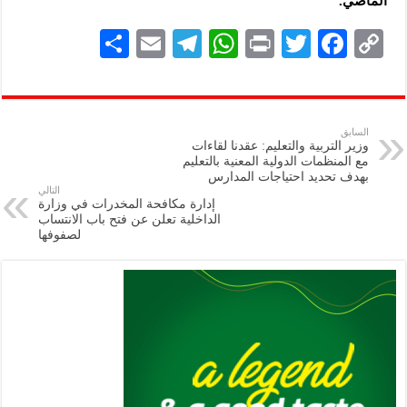
الماضي.
S
E
Te
W
P
T
F
C
h
m
le
h
ri
wi
ac
o
ar
ai
gr
at
nt
tt
eb
p
e
l
a
s
er
oo
y
السابق
وزير التربية والتعليم: عقدنا لقاءات
m
A
k
Li
مع المنظمات الدولية المعنية بالتعليم
بهدف تحديد احتياجات المدارس
p
n
التالي
إدارة مكافحة المخدرات في وزارة
p
k
الداخلية تعلن عن فتح باب الانتساب
لصفوفها