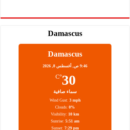
Damascus
Damascus
9:46 ص,
أغسطس 8, 2026
30
°C
سماء صافية
Wind Gust:
3 mph
Clouds:
0%
Visibility:
10 km
Sunrise:
5:51 am
Sunset:
7:29 pm